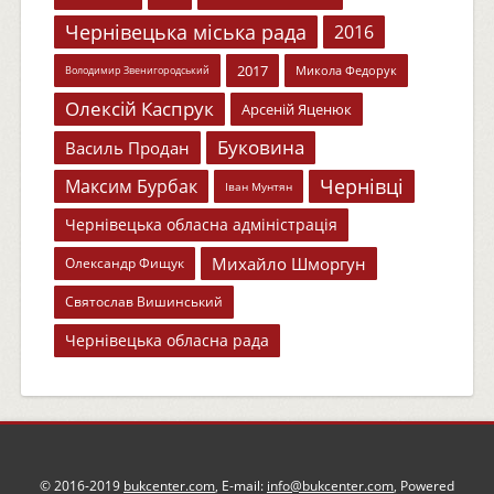
Чернівецька міська рада
2016
2017
Микола Федорук
Володимир Звенигородський
Олексій Каспрук
Арсеній Яценюк
Буковина
Василь Продан
Чернівці
Максим Бурбак
Іван Мунтян
Чернівецька обласна адміністрація
Михайло Шморгун
Олександр Фищук
Святослав Вишинський
Чернівецька обласна рада
© 2016-2019
bukcenter.com
, E-mail:
info@bukcenter.com
, Powered