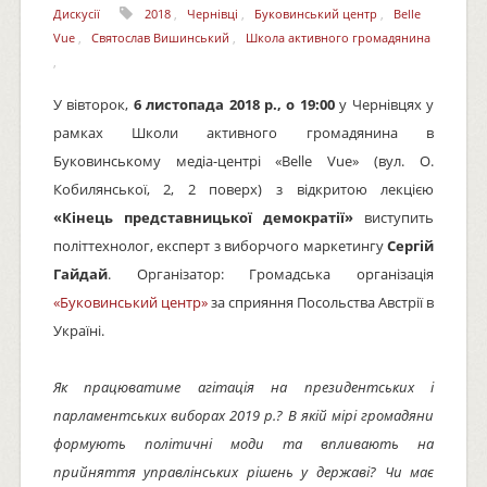
Дискусії
2018
,
Чернівці
,
Буковинський центр
,
Belle
Vue
,
Святослав Вишинський
,
Школа активного громадянина
,
У вівторок,
6 листопада 2018 р., о 19:00
у Чернівцях у
рамках Школи активного громадянина в
Буковинському медіа-центрі «Belle Vue» (вул. О.
Кобилянської, 2, 2 поверх) з відкритою лекцією
«Кінець представницької демократії»
виступить
політтехнолог, експерт з виборчого маркетингу
Сергій
Гайдай
. Організатор: Громадська організація
«Буковинський центр»
за сприяння Посольства Австрії в
Україні.
Як працюватиме агітація на президентських і
парламентських виборах 2019 р.? В якій мірі громадяни
формують політичні моди та впливають на
прийняття управлінських рішень у державі? Чи має