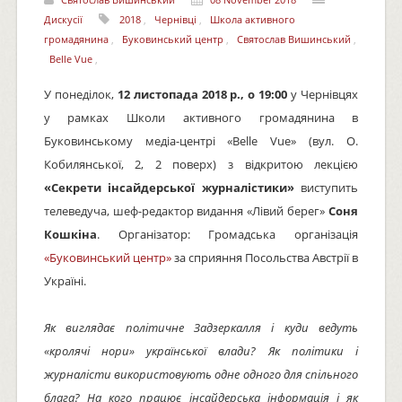
Дискусії
2018
,
Чернівці
,
Школа активного
громадянина
,
Буковинський центр
,
Святослав Вишинський
,
Belle Vue
,
У понеділок,
12 листопада 2018 р., о 19:00
у Чернівцях
у рамках Школи активного громадянина в
Буковинському медіа-центрі «Belle Vue» (вул. О.
Кобилянської, 2, 2 поверх) з відкритою лекцією
«Секрети інсайдерської журналістики»
виступить
телеведуча, шеф-редактор видання «Лівий берег»
Соня
Кошкіна
. Організатор: Громадська організація
«Буковинський центр»
за сприяння Посольства Австрії в
Україні.
Як виглядає політичне Задзеркалля і куди ведуть
«кролячі нори» української влади? Як політики і
журналісти використовують одне одного для спільного
блага? На кого працює інсайдерська інформація і як