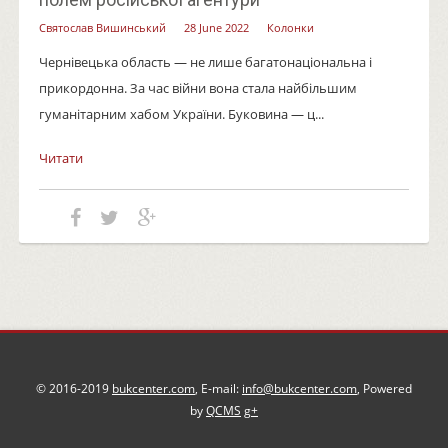
Святослав Вишинський
28 June 2022
Колонки
Чернівецька область — не лише багатонаціональна і
прикордонна. За час війни вона стала найбільшим
гуманітарним хабом України. Буковина — ц...
Читати
© 2016-2019
bukcenter.com
, E-mail:
info@bukcenter.com
, Powered
by
QCMS
g+