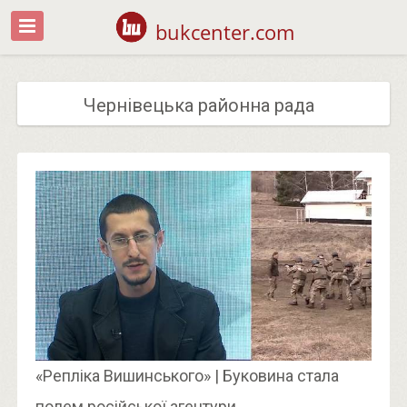
bukcenter.com
Чернівецька районна рада
«Репліка Вишинського» | Буковина стала
полем російської агентури