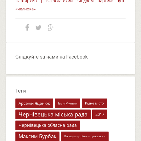
Партархив | Югославский синдром партии: путь
«челнока»
Слідкуйте за нами на Facebook
Теги
Арсеній Яценюк
Рідне місто
Іван Мунтян
Чернівецька міська рада
2017
Чернівецька обласна рада
Максим Бурбак
Володимир Звенигородський