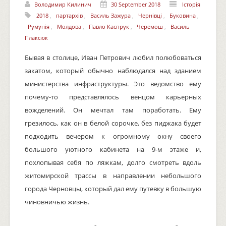
Володимир Килинич
30 September 2018
Історія
2018
,
партархів
,
Василь Зажура
,
Чернівці
,
Буковина
,
Румунія
,
Молдова
,
Павло Каспрук
,
Черемош
,
Василь
Плаксюк
Бывая в столице, Иван Петрович любил полюбоваться
закатом, который обычно наблюдался над зданием
министерства инфраструктуры. Это ведомство ему
почему-то представлялось венцом карьерных
вожделений. Он мечтал там поработать. Ему
грезилось, как он в белой сорочке, без пиджака будет
подходить вечером к огромному окну своего
большого уютного кабинета на 9-м этаже и,
похлопывая себя по ляжкам, долго смотреть вдоль
житомирской трассы в направлении небольшого
города Черновцы, который дал ему путевку в большую
чиновничью жизнь.