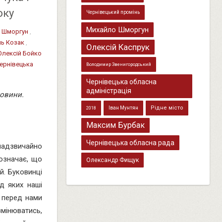
оку
Чернівецький промінь
Михайло Шморгун
 Шморгун
,
ь Козак
,
Олексій Каспрук
Олексій Бойко
ернівецька
Володимир Звенигородський
Чернівецька обласна
адміністрація
ковини.
Рідне місто
Іван Мунтян
2018
Максим Бурбак
Чернівецька обласна рада
 надзвичайно
 означає, що
Олександр Фищук
й. Буковинці
д яких наші
у перед нами
змінюватись,