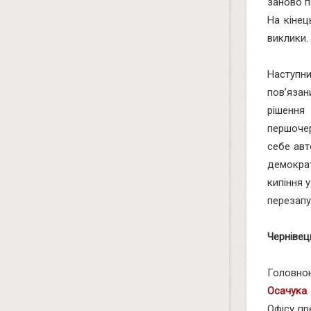
заново п
На кінец
виклики.
Наступни
пов’яза
рішення
першочер
себе авт
демократ
кипіння 
перезапу
Чернівец
Головно
Осачука
Офісу пр