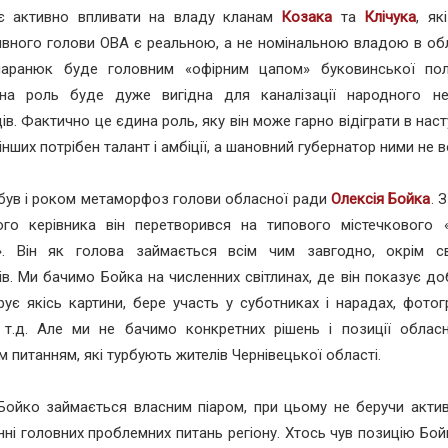
є активно впливати на владу кланам
Козака
та
Клічука
, як
вного голови ОВА є реальною, а не номінальною владою в обл
паранюк буде головним «офірним цапом» буковинської пол
ьна роль буде дуже вигідна для каналізації народного н
ів. Фактично це єдина роль, яку він може гарно відіграти в наст
інших потрібен талант і амбіції, а шановний губернатор ними не в
 був і роком метаморфоз голови обласної ради
Олексія Бойка
. 
ного керівника він перетворився на типового містечкового 
». Він як голова займається всім чим завгодно, окрім с
ів. Ми бачимо Бойка на численних світлинах, де він показує до
ує якісь картини, бере участь у суботниках і нарадах, фото
і т.д. Але ми не бачимо конкретних рішень і позиції облас
 питанням, які турбують жителів Чернівецької області.
Бойко займається власним піаром, при цьому не беручи актив
нні головних проблемних питань регіону. Хтось чув позицію Бо