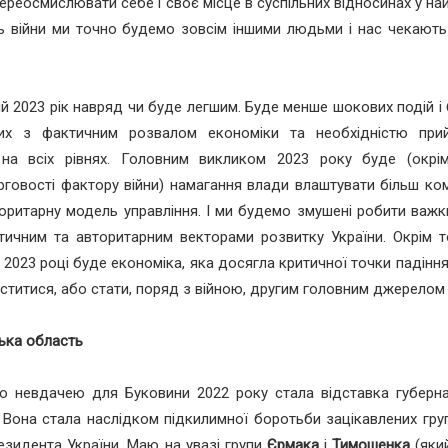
ереосмислювати себе і своє місце в суспільних відносинах у на
ь війни ми точно будемо зовсім іншими людьми і нас чекають
й 2023 рік навряд чи буде легшим. Буде менше шокових подій і 
них з фактичним розвалом економіки та необхідністю при
 на всіх рівнях. Головним викликом 2023 року буде (окрі
говості фактору війни) намагання влади влаштувати більш ко
оритарну модель управління. І ми будемо змушені робити важк
ичним та авторитарним векторами розвитку України. Окрім т
у 2023 році буде економіка, яка досягла критичної точки падіння
ститися, або стати, поряд з війною, другим головним джерелом 
ька область
ю невдачею для Буковини 2022 року стала відставка губер
. Вона стала наслідком підкилимної боротьби зацікавлених груп
езидента України. Маю на увазі групи
Єрмака
і
Тимошенка
(яки