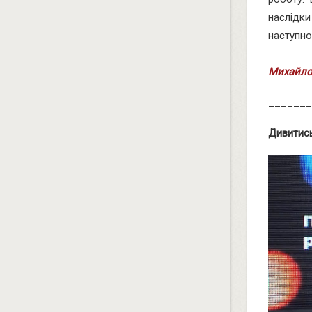
наслідк
наступно
Михайло
_______
Дивитись