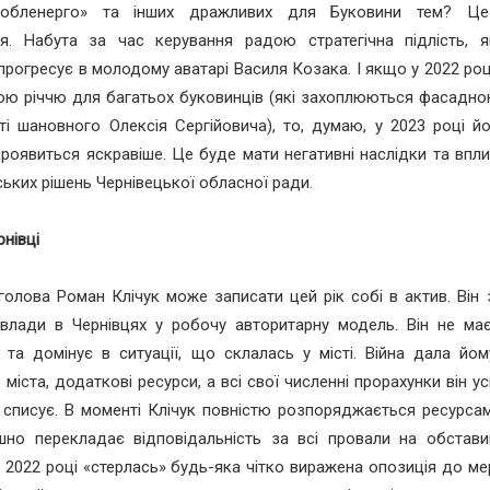
ціобленерго» та інших дражливих для Буковини тем? Це
ня. Набута за час керування радою стратегічна підлість, я
прогресує в молодому аватарі Василя Козака. І якщо у 2022 роц
ою річчю для багатьох буковинців (які захоплюються фасадн
ті шановного Олексія Сергійовича), то, думаю, у 2023 році й
роявиться яскравіше. Це буде мати негативні наслідки та впли
ських рішень Чернівецької обласної ради.
рнівці
голова Роман Клічук може записати цей рік собі в актив. Він
влади в Чернівцях у робочу авторитарну модель. Він не має
 та домінує в ситуації, що склалась у місті. Війна дала йом
 міста, додаткові ресурси, а всі свої численні прорахунки він у
і списує. В моменті Клічук повністю розпоряджається ресурсам
шно перекладає відповідальність за всі провали на обстави
 2022 році «стерлась» будь-яка чітко виражена опозиція до ме