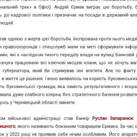
ональний трек» в Офісі). Андрій Єрмак виграє цю боротьбу, 
ь до кадрової політики і призначає на посади в державній вл
людей.
тав однією з жертв цієї боротьби. Інспірована проти нього меді
и правоохоронців і спецслужб мали на меті сформувати інфор
змін, які є наслідком тихого переділу влади на вулиці Банковій у
ачука працювали всі ключові місцеві клани, що не хочуть ма
 губернатора, який би стримував їхні апетити. Але по факту
 в життя це рішення. І воно виявилось на користь буковинських 
ть буковинської громади, яка замість результативного і яскр
мала дуже слабкого клерка, без стратегічного бачення розвитк
щось у Чернівецькій області змінити.
ом військової адміністрації став банкір
Руслан Запаранюк
.
Пишного
, якого називають близьким товаришем Єрмака. За час 
к у 2022 році не проявив себе нічим особливим. Його апарат