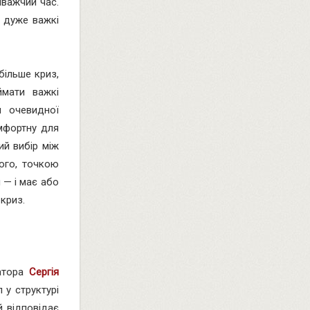
йважчий час.
 дуже важкі
більше криз,
ймати важкі
м очевидної
мфортну для
ий вибір між
ого, точкою
 — і має або
криз.
натора
Сергія
 у структурі
й відповідає