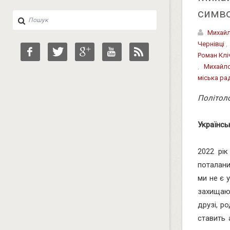
симво
Михай
Чернівці
Роман Клі
,
Михайло
міська ра
Політол
Українсь
2022 рік
поталани
ми не є 
захищают
друзі, р
ставить 