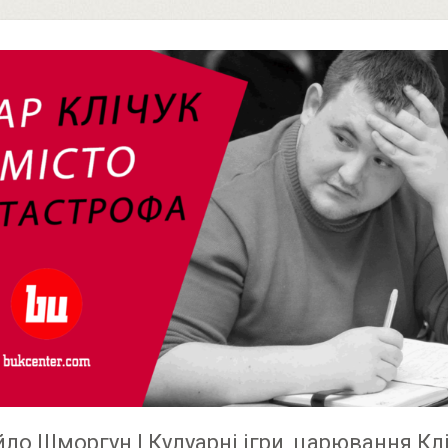
ло Шморгун | Кулуарні ігри, царювання Клі