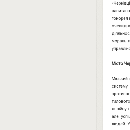
«Чернів
запитан
гонорея 
очевидн
діяльнос
мораль п
управлін
Місто Че
Міський 
систему 
противаг
тилового
ж війну 
але успі
людей. У