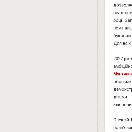
дозволя
неадапти
році За
номінал
буковинц
Для всіх 
2022 рік
амбіцій
Мунтяна
обов’язк
демонстр
дітьми 
ключовим
Олексій 
розв’яза