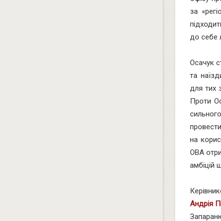
за «регі
підходит
до себе 
Осачук с
та наїзд
для тих 
Проти Ос
сильного
провести
на корис
ОВА отри
амбіцій 
Керівник
Андрія 
Запараню