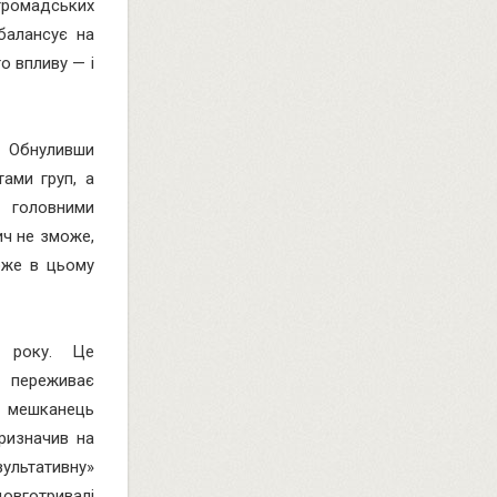
громадських
 балансує на
о впливу — і
. Обнуливши
тами груп, а
ь головними
ич не зможе,
може в цьому
2 року. Це
, переживає
н мешканець
призначив на
зультативну»
овготривалі