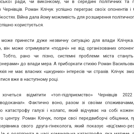
міської ради, чи виконкому, чи в середині політичних та 
ів Чернівців. Роман Клічук успішно переграє своїх опонентів і
абкостях. Війна дала йому можливість для розширення політичног
успішно користується.
к може принести дуже незвичну ситуацію для влади Клічука
, він може отримувати «подачі» не від організованих опонен
о. Тобто, рано чи пізно, системні проблеми міста станут
онерами» до влади мера. А приборкати стихію Роман Васильов
хія не має власних «шкурних» інтересів чи страхів. Клічук з
тися вже в наступному році.
хочеться відмітити «топ-підприємство» Чернівців 202
ціводоканал». Фактично воно, разом зі своїми споживачами
ню катастрофу галузі і колапс, який відчуває на собі коже
о центру. Роман Клічук, попри свої передвиборчі обіцянки, 
ерівника свого друга-гінеколога, який показує «від’ємно-ре
Це є розтягнута в часі комунальна катастрофа, яка матиме д