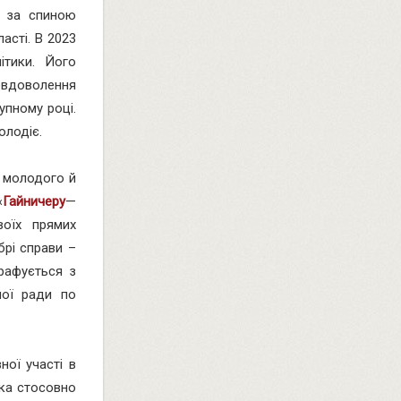
і за спиною
асті. В 2023
ітики. Його
евдоволення
упному році.
олодіє.
З молодого й
«
Гайничеру
—
воїх прямих
брі справи –
графується з
ної ради по
ної участі в
йка стосовно