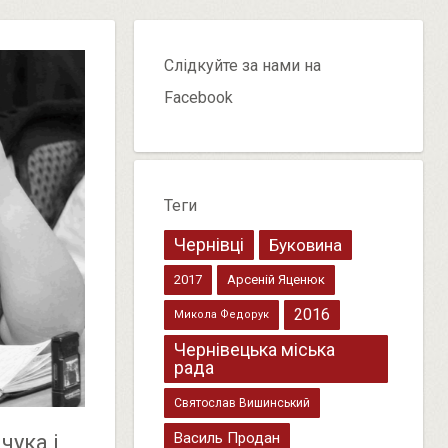
Слідкуйте за нами на
Facebook
Теги
Чернівці
Буковина
2017
Арсеній Яценюк
2016
Микола Федорук
Чернівецька міська
рада
Святослав Вишинський
Василь Продан
чука і