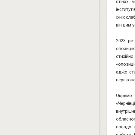
стінах 
інститут
їхніх сл
він цим 
2023 рі
опозицію
стихійн
«опозиці
адже сти
перекона
Окремо 
«Чернів
внутріш
обласног
посаду к
роботу. 