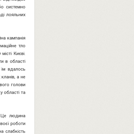
бо системно
аді лояльних
йна кампанія
маційне тло
 місті Києві.
ти в області
 їм вдалось
кланів, а не
авого голови
у області та
 Це людина
своєї роботи
на слабкість