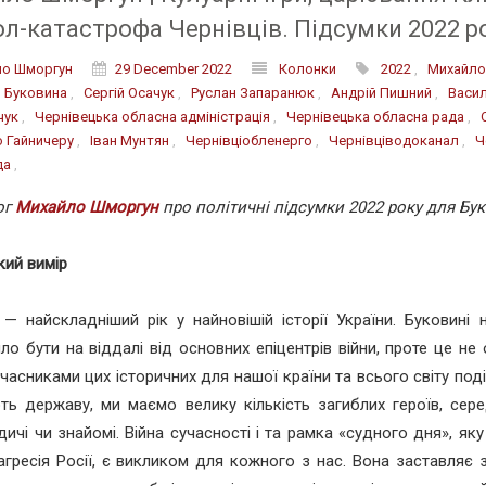
л-катастрофа Чернівців. Підсумки 2022 р
ло Шморгун
29 December 2022
Колонки
2022
,
Михайло
,
Буковина
,
Сергій Осачук
,
Руслан Запаранюк
,
Андрій Пишний
,
Васил
чук
,
Чернівецька обласна адміністрація
,
Чернівецька обласна рада
,
 Гайничеру
,
Іван Мунтян
,
Чернівціобленерго
,
Чернівціводоканал
,
Ч
да
,
ог
Михайло Шморгун
про політичні підсумки 2022 року для Бу
кий вимір
 — найскладніший рік у найновішій історії України. Буковині
ло бути на віддалі від основних епіцентрів війни, проте це не
учасниками цих історичних для нашої країни та всього світу поді
ь державу, ми маємо велику кількість загиблих героїв, сере
одичі чи знайомі. Війна сучасності і та рамка «судного дня», як
агресія Росії, є викликом для кожного з нас. Вона заставляє 