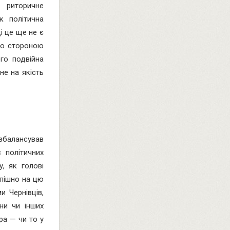
 риторичне
к політична
і це ще не є
ою стороною
ого подвійна
не на якість
 збалансував
 політичних
у, як голові
спішно на цю
и Чернівців,
ни чи інших
ра — чи то у