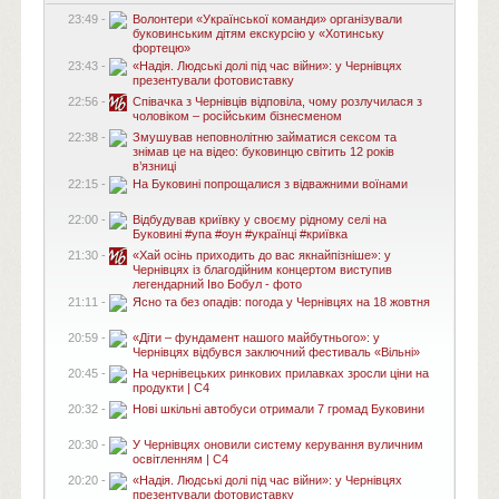
23:49 -
Волонтери «Української команди» організували
буковинським дітям екскурсію у «Хотинську
фортецю»
23:43 -
«Надія. Людські долі під час війни»: у Чернівцях
презентували фотовиставку
22:56 -
Співачка з Чернівців відповіла, чому розлучилася з
чоловіком – російським бізнесменом
22:38 -
Змушував неповнолітню займатися сексом та
знімав це на відео: буковинцю світить 12 років
в’язниці
22:15 -
На Буковині попрощалися з відважними воїнами
22:00 -
Відбудував криївку у своєму рідному селі на
Буковині #упа #оун #українці #криївка
21:30 -
«Хай осінь приходить до вас якнайпізніше»: у
Чернівцях із благодійним концертом виступив
легендарний Іво Бобул - фото
21:11 -
Ясно та без опадів: погода у Чернівцях на 18 жовтня
20:59 -
«Діти – фундамент нашого майбутнього»: у
Чернівцях відбувся заключний фестиваль «Вільні»
20:45 -
На чернівецьких ринкових прилавках зросли ціни на
продукти | C4
20:32 -
Нові шкільні автобуси отримали 7 громад Буковини
20:30 -
У Чернівцях оновили систему керування вуличним
освітленням | C4
20:20 -
«Надія. Людські долі під час війни»: у Чернівцях
презентували фотовиставку