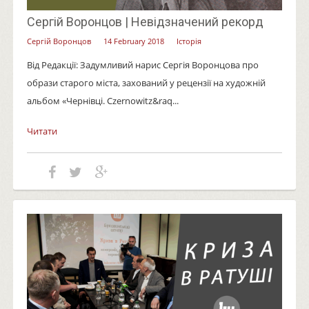
Сергій Воронцов | Невідзначений рекорд
Сергій Воронцов
14 February 2018
Історія
Від Редакції: Задумливий нарис Сергія Воронцова про
образи старого міста, захований у рецензії на художній
альбом «Чернівці. Czernowitz&raq...
Читати