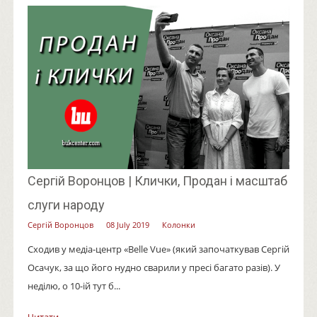
Сергій Воронцов | Клички, Продан і масштаб
слуги народу
Сергій Воронцов
08 July 2019
Колонки
Сходив у медіа-центр «Belle Vue» (який започаткував Сергій
Осачук, за що його нудно сварили у пресі багато разів). У
неділю, о 10-ій тут б...