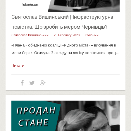
Святослав Вишинський | Інфраструктурна
повістка. Що зробить мером Чернівців?
Святослав Вишинський
25 February 2020
Колонки
«План Б» об’єднаної коаліції «Рідного міста» – висування в
мери Сергія Осачука. З огляду на логіку політичних проц...
Читати