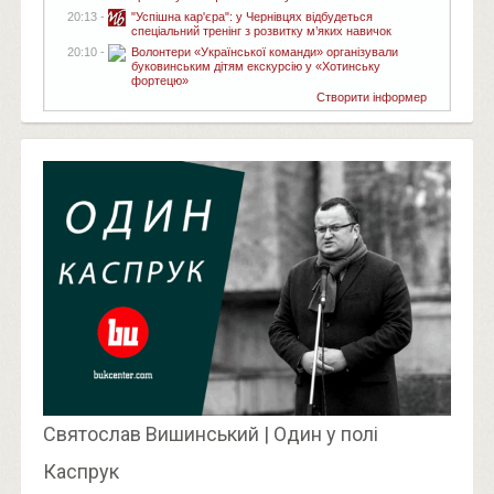
20:13 -
"Успішна кар'єра": у Чернівцях відбудеться
спеціальний тренінг з розвитку м’яких навичок
20:10 -
Волонтери «Української команди» організували
буковинським дітям екскурсію у «Хотинську
фортецю»
Створити інформер
Святослав Вишинський | Один у полі
Каспрук