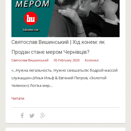
Святослав Вишинський | Хід конем: як
Продан стане мером Чернівців?
Святослав Вишинський
05 February 2020
Колонки
«...Нужна легальность. Нужно смешатьсяс бодрой массой
служащих».(Илья Ильф & Евгений Петров, «Золотой
теленок») Логіка мер...
Читати