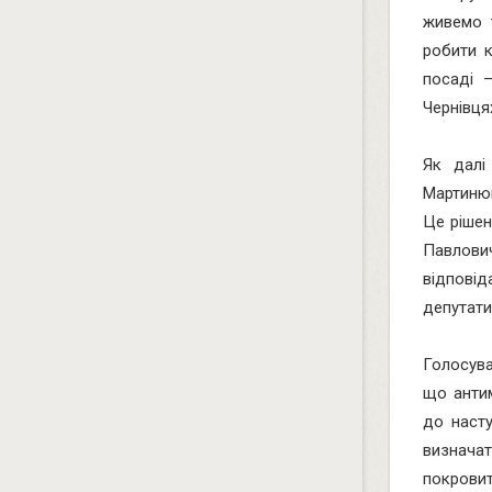
живемо т
робити 
посаді 
Чернівця
Як далі
Мартинюк
Це рішен
Павлович
відповід
депутати
Голосува
що антим
до насту
визнача
покровит