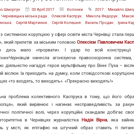
ло Шморгун
03 April 2017
Колонки
2017
,
Михайло Шмо
,
Чернівецька міська рада
,
Олексій Каспрук
,
Микола Федорук
,
Макси
инська
,
Сергій Мартинюк
,
Сергій Колешня
,
Василь Продан
,
Ірина Ка
 з системною корупцією у сфері освіти міста Чернівці стала пе
, який прилетів за міським головою
Олексієм Павловичем Кас
о десь мало «прорвати». І удар по всій конструкції в
снихЧернівців
нанесла агонізуюча правоохоронна система,
ю діяльністю нагадує героя мультфільму про Вінні Пуха – вісл
й віслюк Іа приходить на думку, коли стовідсоткові корупціоне
вцях «то входять, то виходять». «Прекрасно виходять!»
ьна проблема колективного Каспрука в тому, що його обра
лопця», який вирівнює і нагинає несправедливість за рахун
чної політичної волі, через корупційні скандали добігає сво
Авторитетна в Чернівцях журналістка
Надія Вірна
, яка зайн
ль у місті, як епітафію на штучний образ ставить ті питанн