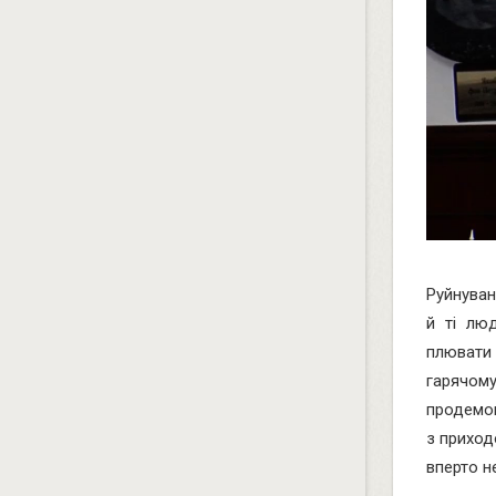
Руйнуван
й ті лю
плювати 
гарячо
продемон
з приход
вперто н