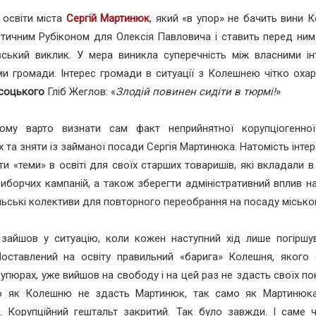
 освіти міста
Сергій Мартинюк
, який «в упор» не бачить вини К
тичним Рубіконом для Олексія Павловича і ставить перед ним
вський виклик. У мера виникла суперечність між власними ін
ми громади. Інтерес громади в ситуації з Колешнею чітко оха
соцького
Гліб Жеглов: «
Злодій повинен сидіти в тюрмі!
»
ому варто визнати сам факт неприйнятної корупціогенної
х та зняти із займаної посади Сергія Мартинюка. Натомість інте
ти «теми» в освіті для своїх старших товаришів, які вкладали в
виборчих кампаній, а також зберегти адміністративний вплив н
льські колективи для повторного переобрання на посаду місько
 зайшов у ситуацію, коли кожен наступний хід лише погіршу
Поставлений на освіту правильний «барига» Колешня, якого 
купюрах, уже вийшов на свободу і на цей раз не здасть своїх по
о як Колешню не здасть Мартинюк, так само як Мартинюк
.. Корупційний гештальт закритий. Так було завжди. І саме 