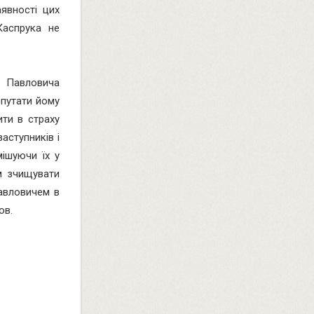
аявності цих
Каспрука не
я Павловича
епутати йому
ити в страху
аступників і
мішуючи їх у
м зчищувати
Павловичем в
ов.