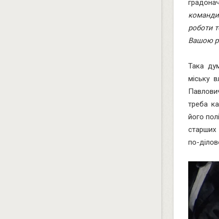
градонач
команди
роботи т
Вашою ре
Така ду
міську в
Павлович
треба ка
його пол
старших
по-ділов