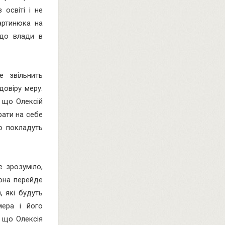
освіті і не
артинюка на
 до влади в
е звільнить
довіру меру.
, що Олексій
рати на себе
го покладуть
е зрозуміло,
она перейде
, які будуть
ера і його
, що Олексія