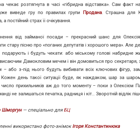
а чекає розтягнута в часі «гібридна відставка». Сам факт н
 уже виведе гру по правилах групи
Продана
. Страшна для 
, а постійний страх її очікування.
онення від займаної посади – прекрасний шанс для Олексі
ати стару пісню про «поганих депутатів і хорошого мера». Але д
 подарують і будуть чекати: або міському голові набридне ж
висаючим Дамокловим мечем і він домовиться про секретаря, з
 – або з-під нього будуть вибивати всіх ключових фігур, за
. Кожен день такої ситуації буде, як наждаком, шар за шаро
і число прихильників аж до того моменту – поки з Олексієм 
анді не залишаться печатка, радниця і кіт... Зворотній відлік піш
 Шморгун
— спеціально для
БЦ
ленні використано фото-знімок
Ігоря Константинюка