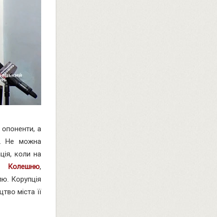
 опоненти, а
н. Не можна
ія, коли на
ія Колешню
,
лю. Корупція
тво міста її