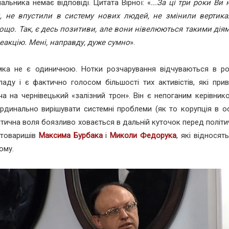
альника немає відповіді. Цитата Вірної: «
...За ці три роки Ви
, не впустили в систему нових людей, не змінили вертика
ощо. Так, є десь позитиви, але вони нівелюються такими дія
акцію. Мені, направду, дуже сумно
».
мка не є одиничною. Нотки розчарування відчуваються в р
ладу і є фактично голосом більшості тих активістів, які при
а на чернівецький «залізний трон». Він є непоганим керівник
рдинально вирішувати системні проблеми (як то корупція в осві
ітична воля боязливо ховається в дальній куточок перед полі
 товаришів
Максима Бурбака
і
Миколи Федорука
, які відносят
ому.