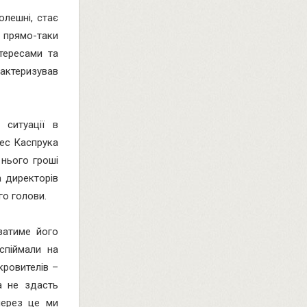
олешні, стає
 прямо-таки
тересами та
рактеризував
 ситуації в
рес Каспрука
 нього гроші
а директорів
го голови.
ватиме його
спіймали на
кровителів –
а не здасть
через це ми