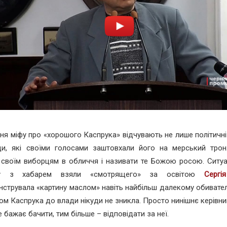
ня міфу про «хорошого Каспрука» відчувають не лише політичні
ди, які своїми голосами заштовхали його на мерський тро
своїм виборцям в обличчя і називати те Божою росою. Ситуац
му з хабарем взяли «смотрящего» за освітою
Серг
струвала «картину маслом» навіть найбільш далекому обивате
ом Каспрука до влади нікуди не зникла. Просто нинішнє керівниц
е бажає бачити, тим більше – відповідати за неї.