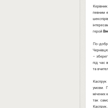
Керівник
певним е
шекспірі
інтереса
герой
Ви
По-добр
Чернівця
– зберег
під час 
та вчите
Каспрук
умови. 
мічених 
так сам
Каспрук.