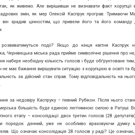
ак, як живемо. Але вирішивши не визнавати факт корупції в 
кадрових змін, як мер Олексій Каспрук програв. Тримаючи М
– він зрадив цінностям, що привели його та його команду
х.
 розвиватимуться події? Якщо до кінця квітня Каспрук н
а, Чернівецька міська рада прийме символічне рішення про не
ня набере необхідну кількість голосів і буде обґрунтоване тим
 не має бажання вирішувати ситуацію з корупцією в освіті та б
альність за дійсний стан справ. Тому відповідальність на ньо
.
ння за недовіру Каспруку – певний Рубікон. Після нього стан
ерська більшість буде єдиною легітимною силою в Ратуші. В
пного етапу – консолідації двох третин голосів (28 депутатів)
ти порядок денний, уже не особливо враховуючи думку м
елів. Що означає консолідація 28 голосів у раді? Це означає