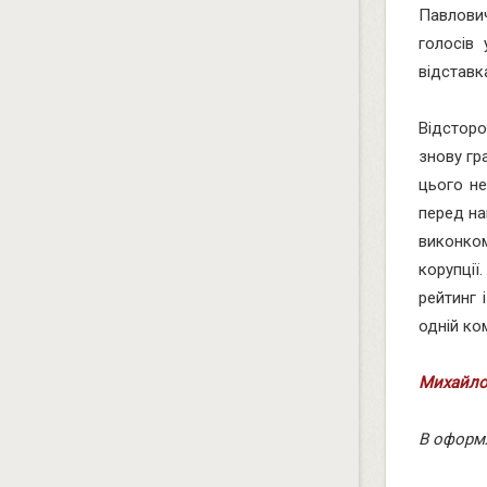
Павлович
голосів
відставка
Відстор
знову гр
цього не
перед на
виконком
корупції
рейтинг 
одній ком
Михайло
В оформ