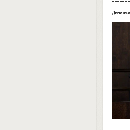
_______
Дивитись