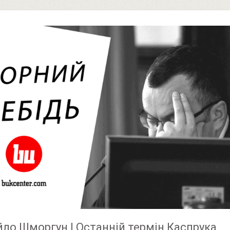
ло Шморгун | Останній термін Каспрука