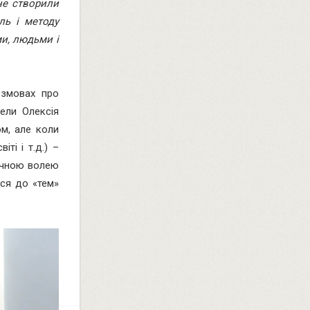
 не створили
ль і методу
ми, людьми і
озмовах про
вели Олексія
ом, але коли
ті і т.д.) –
тичною волею
ься до «тем»