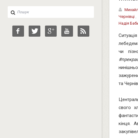
Михай
Чернівці
Надія Баб
Ситуація
лебедем»
чи пізн
#прекра
нинішньо
зажурени
та Черні
Централ
свого х
фантасти
кінця. 
закупіве