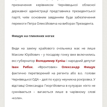
призначення керівником Чернівецької обласної
державної адміністрації представника президентської
партії, чиїм основним завданням буде забезпечення
перемоги Петра Олексійовича на виборах Президента.
Фищук на глиняних ногах
Види на заміну крайового очільника має не лише
Максим Юрійович – у посадову гонку вже включились
екс-губернатор
Володимир Куліш
і народний депутат
Іван Рибак
. «Фронтовик»
Олександр Фищук
фактично перетворений на регента або в.о. голови
Чернівецької ОДА – далі по курсу неуникна рокіровка. У
відставці Олександра Георгійовича в кулуарах ніхто не
сумнівається – вагаються лише в чарівному слові
«коли».