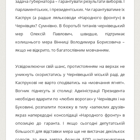
задача губернатора – гарантувати результати виборів. І
парламентських, і президентських. Чи гарантуватиме їх
Каспрук (а радше ляльководи «Народного фронту») в
Чернівцях? Сумнівно. В боротьбі титанів чернівецький
мер Олексій Павлович, швидше, підтримає
колишнього мера Вінниці Володимира Борисовича –
якщо не відкрито, то багатослівним мовчанням.
Усвідомлюючи свій шанс, протистоянням на верхах не
уникнуть скористатись у Чернівецькій міській раді, де
Каспрукові не варто сподіватись на «мовчання ягнят».
Вогник піднесуть зі столиці: Адміністрації Президента
необхідно вдарити по «любих ворогах» у Чернівцях і на
Буковині, розпалити пожежу в тилу «запеклих друзів»
якраз напередодні консолідації «Народного фронту» в
опозицію до гаранта. І якщо сьогодні депутатській
більшості для відставки мера ще не вистачає декількох
голосів, то вже завтра фракція БПП шантажуватиме