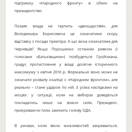
підтримку «Народного фронту» в обмін на
президентство.
Позаяк влада не терпить «двоєцарствія», для
Володимира Борисовича це означатиме скору
відставку з посади прем’єра. А що вона означатиме для
Чернівців? Якщо Порошенко останнім ривком (і
голосами «Батьківщини») позбудеться Гройсмана,
градус протистояння у владі досягне історичного
максимуму з квітня 2016 р. Формально воно може не
означати розвалу коаліції з «Народним фронтом», але
реально – стане ударом по ній. З усіма наслідками на
місцях: у ситуації, коли на виборах доведеться
покладатись лише на власні сили, Президент,
прикриваючи тили, замінить голову ОДА.
В умовах, коли вікно можливостей закривається,