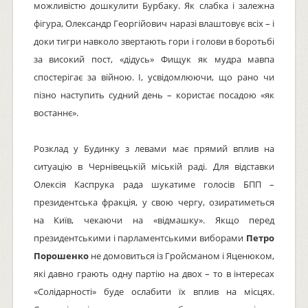
можливістю дошкулити Бурбаку. Як слабка і залежна
фігура, Олександр Георгійович наразі влаштовує всіх – і
доки тигри навколо звертають гори і голови в боротьбі
за високий пост, «дідусь» Фищук як мудра мавпа
спостерігає за війною. І, усвідомлюючи, що рано чи
пізно наступить судний день – користає посадою «як
востаннє».
Розклад у Будинку з левами має прямий вплив на
ситуацію в Чернівецькій міській раді. Для відставки
Олексія Каспрука рада шукатиме голосів БПП –
президентська фракція, у свою чергу, озиратиметься
на Київ, чекаючи на «відмашку». Якщо перед
президентськими і парламентськими виборами
Петро
Порошенко
не домовиться із Гройсманом і Яценюком,
які давно грають одну партію на двох – то в інтересах
«Солідарності» буде ослабити їх вплив на місцях.