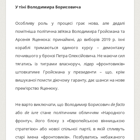
У тіні Володимира Борисовича
Особливу роль у процесі грає нова, але дедалі
помітніша політична зв’язка Володимира Гройсмана та
Арсенія Яценюка: принаймні, до виборів 2019 р. їхні
кораблі тримаються єдиного курсу – демонтажу
почившого у бронзі Петра Олексійовича. Не маючи сил
тягатись із тиграми власноруч, лідер «фронтовиків»
штовхатиме Гройсмана у президенти – що, крім
вишуканої помсти діючому гаранту, дає шанси на нове
прем’єрство Яценюку.
Не варто виключати, що Володимир Борисович
de facto
або
de iure
стане політичним обличчям «Народного
фронту», його блоку з «Європейською вінницькою
стратегією» або нової спільної партії, в якій спливуть
старі імена «фронтовиків». Позбуватись небажаного