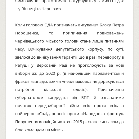
Символічно і прагматично потурбують у самих гніздах
– у Вінниці та Чернівцях.
Коли головою ОДА призначать висуванця Блоку Петра
Порошенка, то припинення повноважень
чернівецького міського голови стане лише питанням
часу. Вичікування депутатського корпусу, по суті,
звелося до вичікування гарантії, що в разі перевороту в
Ратуші у Верховній Раді не проголосують за нові
вибори аж до 2020 р. (в найбільшій парламентській
фракції «випадково» чи «невипадково» не дорахуються
потрібної кількості голосів). Призначення
губернатором кандидата від БПП й означатиме
початок передвиборної війни всіх проти всіх, а
найперше «Солідарності» проти «Народного фронту».
Порушення коаліційних квот 2015 р. стане сигналом до
бою командам на місцях.