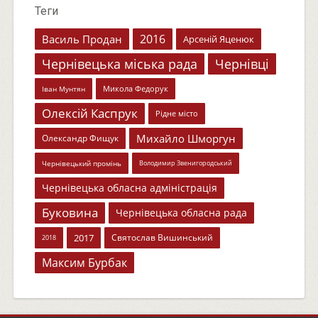
Теги
2016
Василь Продан
Арсеній Яценюк
Чернівецька міська рада
Чернівці
Микола Федорук
Іван Мунтян
Олексій Каспрук
Рідне місто
Михайло Шморгун
Олександр Фищук
Чернівецький промінь
Володимир Звенигородський
Чернівецька обласна адміністрація
Буковина
Чернівецька обласна рада
2017
Святослав Вишинський
2018
Максим Бурбак