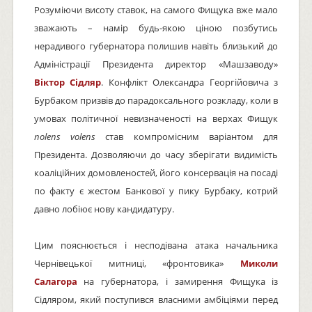
Розуміючи висоту ставок, на самого Фищука вже мало
зважають – намір будь-якою ціною позбутись
нерадивого губернатора полишив навіть близький до
Адміністрації Президента директор «Машзаводу»
Віктор Сідляр
. Конфлікт Олександра Георгійовича з
Бурбаком призвів до парадоксального розкладу, коли в
умовах політичної невизначеності на верхах Фищук
nolens volens
став компромісним варіантом для
Президента. Дозволяючи до часу зберігати видимість
коаліційних домовленостей, його консервація на посаді
по факту є жестом Банкової у пику Бурбаку, котрий
давно лобіює нову кандидатуру.
Цим пояснюється і несподівана атака начальника
Чернівецької митниці, «фронтовика»
Миколи
Салагора
на губернатора, і замирення Фищука із
Сідляром, який поступився власними амбіціями перед