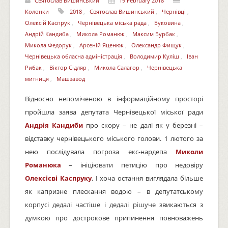
Святослав Вишинський
19 February 2018
Колонки
2018
,
Святослав Вишинський
,
Чернівці
,
Олексій Каспрук
,
Чернівецька міська рада
,
Буковина
,
Андрій Кандиба
,
Микола Романюк
,
Максим Бурбак
,
Микола Федорук
,
Арсеній Яценюк
,
Олександр Фищук
,
Чернівецька обласна адміністрація
,
Володимир Куліш
,
Іван
Рибак
,
Віктор Сідляр
,
Микола Салагор
,
Чернівецька
митниця
,
Машзавод
Відносно непоміченою в інформаційному просторі
пройшла заява депутата Чернівецької міської ради
Андрія Кандиби
про скору – не далі як у березні –
відставку чернівецького міського голови. 1 лютого за
нею послідувала погроза екс-нардепа
Миколи
Романюка
– ініціювати петицію про недовіру
Олексієві Каспруку
. І хоча остання виглядала більше
як капризне плескання водою – в депутатському
корпусі дедалі частіше і дедалі рішуче звикаються з
думкою про дострокове припинення повноважень