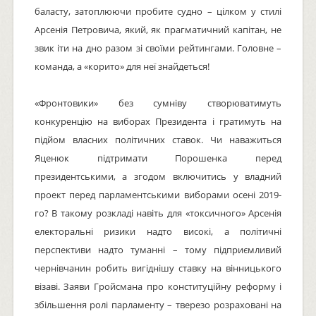
баласту, затоплюючи пробите судно – цілком у стилі
Арсенія Петровича, який, як прагматичний капітан, не
звик іти на дно разом зі своїми рейтингами. Головне –
команда, а «корито» для неї знайдеться!
«Фронтовики» без сумніву створюватимуть
конкуренцію на виборах Президента і гратимуть на
підйом власних політичних ставок. Чи наважиться
Яценюк підтримати Порошенка перед
президентськими, а згодом включитись у владний
проект перед парламентськими виборами осені 2019-
го? В такому розкладі навіть для «токсичного» Арсенія
електоральні ризики надто високі, а політичні
перспективи надто туманні – тому підприємливий
чернівчанин робить вигіднішу ставку на вінницького
візаві. Заяви Гройсмана про конституційну реформу і
збільшення ролі парламенту – тверезо розраховані на