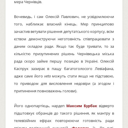
мера Чернівців.
Вочевидь, і сам Олексій Павлович, не усвідомлюючи
того, наближає власний кінець. Мер принципово
зачастив ветувати рішення депутатського корпусу, всім
єством демонструючи неготовність співпрацювати з
даним складом ради. Якщо так буде тривати, то за
кількістю призупинених рішень Чернівецька міська
рада скоро займе першу позицію в Україні. Олексій
Каспрук зазирає в пащу багатоголосого Левіафана,
адже саме його
veto
можуть стати якщо не підставою,
то приводом для висловлення недовіри (а згодом і
припинення повноважень голови).
Його однопартієць, нардеп
Максим Бурбак
відверто
підштовхує обранців до такого рішення, як мантру в
телевізійних ефірах повторюючи готовність ради
втілити політичний сценарій «
Федорук
—2». По суті,