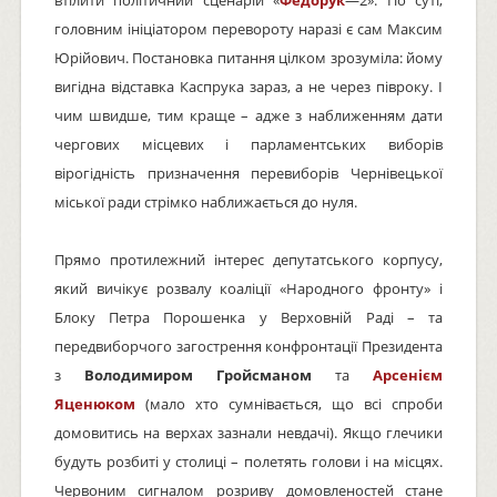
головним ініціатором перевороту наразі є сам Максим
Юрійович. Постановка питання цілком зрозуміла: йому
вигідна відставка Каспрука зараз, а не через півроку. І
чим швидше, тим краще – адже з наближенням дати
чергових місцевих і парламентських виборів
вірогідність призначення перевиборів Чернівецької
міської ради стрімко наближається до нуля.
Прямо протилежний інтерес депутатського корпусу,
який вичікує розвалу коаліції «Народного фронту» і
Блоку Петра Порошенка у Верховній Раді – та
передвиборчого загострення конфронтації Президента
з
Володимиром Гройсманом
та
Арсенієм
Яценюком
(мало хто сумнівається, що всі спроби
домовитись на верхах зазнали невдачі). Якщо глечики
будуть розбиті у столиці – полетять голови і на місцях.
Червоним сигналом розриву домовленостей стане