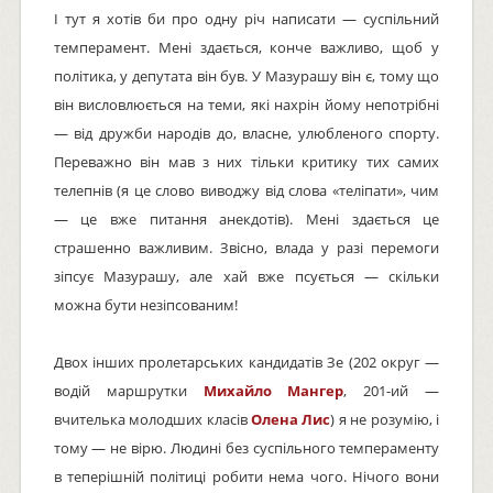
І тут я хотів би про одну річ написати — суспільний
темперамент. Мені здається, конче важливо, щоб у
політика, у депутата він був. У Мазурашу він є, тому що
він висловлюється на теми, які нахрін йому непотрібні
— від дружби народів до, власне, улюбленого спорту.
Переважно він мав з них тільки критику тих самих
телепнів (я це слово виводжу від слова «теліпати», чим
— це вже питання анекдотів). Мені здається це
страшенно важливим. Звісно, влада у разі перемоги
зіпсує Мазурашу, але хай вже псується — скільки
можна бути незіпсованим!
Двох інших пролетарських кандидатів Зе (202 округ —
водій маршрутки
Михайло Мангер
, 201-ий —
вчителька молодших класів
Олена Лис
) я не розумію, і
тому — не вірю. Людині без суспільного темпераменту
в теперішній політиці робити нема чого. Нічого вони