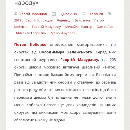
народу»
Сергій Воронцов
16 June 2019
Колонки
2019
,
Сергій Воронцов
,
Чернівці
,
Буковина
,
Петро
Кобевко
,
Георгій Мазурашу
,
Михайло Мангер
,
Олена Лис
,
Михайло Гаврилюк
,
Максим Бурбак
,
Петро Кобевко
оприлюднив мажоритарників по
округах від
Володимира Зеленського
. Серед них
спортивний журналіст
Георгій Мазурашу
, на 203
окрузі, цілком можливо витягнув щасливий квиток.
Принаймні я щиро бажаю йому перемоги. Він стільки
разів відчув ідіотичний снобізм у ставленні до себе від
різного роду обмежених політичних телепнів, що його
перемога цілком би потішила не тільки долю, але й
мене. Кобевко назвав ще двох кандидатів на інших
округах, які викликали моє щире здивування: вони
абсолютно нікому не відомі.