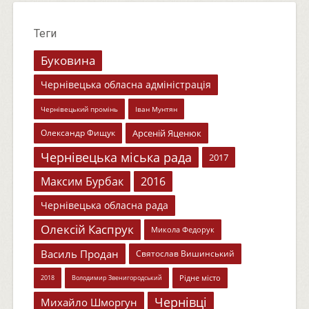
Теги
Буковина
Чернівецька обласна адміністрація
Чернівецький промінь
Іван Мунтян
Олександр Фищук
Арсеній Яценюк
Чернівецька міська рада
2017
Максим Бурбак
2016
Чернівецька обласна рада
Олексій Каспрук
Микола Федорук
Василь Продан
Святослав Вишинський
Рідне місто
2018
Володимир Звенигородський
Чернівці
Михайло Шморгун