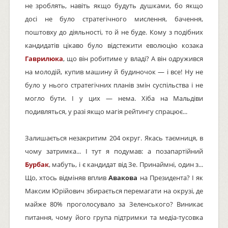
не зроблять, навіть якщо будуть душками, бо якщо
досі не було стратегічного мислення, бачення,
поштовху до діяльності, то й не буде. Кому з подібних
кандидатів цікаво було відстежити еволюцію козака
Гаврилюка
, що він робитиме у владі? А він одружився
на молодій, купив машину й будиночок — і все! Ну не
було у нього стратегічних планів змін суспільства і не
могло бути. І у цих — нема. Хіба на Мальдіви
подивляться, у разі якщо магія рейтингу спрацює...
Залишається незакритим 204 округ. Якась таємниця, в
чому затримка... І тут я подумав: а позапартійний
Бурбак
, мабуть, і є кандидат від Зе. Принаймні, один з...
Що, хтось відміняв вплив
Авакова
на Президента? І як
Максим Юрійович збирається перемагати на окрузі, де
майже 80% проголосувало за Зеленського? Виникає
питання, чому його група підтримки та медіа-тусовка