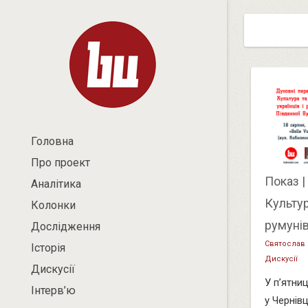
Головна
Про проект
Показ |
Аналітика
Культур
Колонки
румуні
Дослідження
Святослав
Історія
Дискусії
Дискусії
У п’ятниц
Інтерв’ю
у Чернів