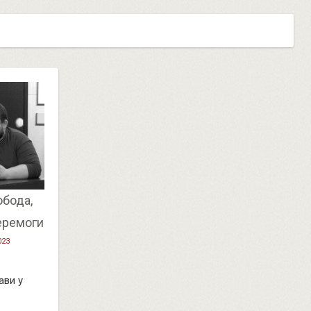
обода,
перемоги
023
ави у