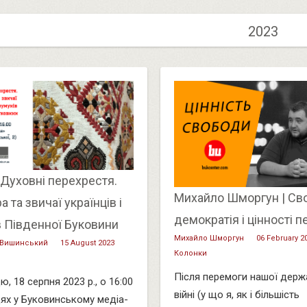
2023
 Духовні перехрестя.
Михайло Шморгун | Св
а та звичаї українців і
демократія і цінності 
в Південної Буковини
Михайло Шморгун
06 February 2
 Вишинський
15 August 2023
Колонки
Після перемоги нашої держ
ю, 18 серпня 2023 р., о 16:00
війні (у що я, як і більшість
цях у Буковинському медіа-