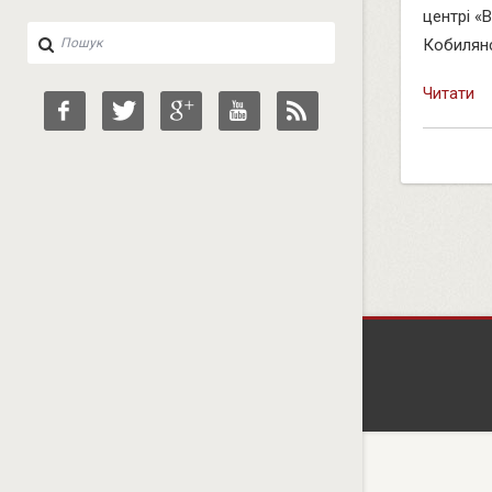
центрі «B
Кобилянсь
Читати