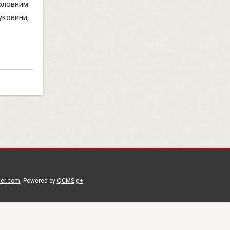
головним
уковини,
ter.com
, Powered by
QCMS
g+