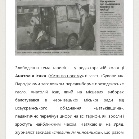
Злободенна тема тарифів – у редакторській колонці
Анатолія Ісака
«
Жити по-новому
» в газеті «Буковина».
Пародіюючи заголовком передвиборче президентське
гасло, Анатолій Ісак, який на місцевих виборах
балотувався в Чернівецької міської ради від
Всеукраїнського об’єднання «Батьківщина»,
педантично перелічує цифри на всі тарифи, які зросли і
зростуть найближчим часом. Натякаючи на Уряд,
журналіст закидає «
столичним чиновникам
», що разом