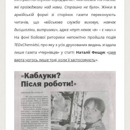
які проїжджали над нами. Страшно не було
». Жінки в
армійській формі зі сторінок газети переконують
читачів, що «
військова служба виховує, навчає
дисципліни, витримки
», адже «
тут немає «я» – є «ми».
»
На фоні бойової риторики непомітно пройшла подія
TEDxChernivtsi
, про яку з усіх друкованих видань згадала
лише газета «Чернівців» у статті
Наталії Фещук
«
Ідея
варта чогось лише тоді, коли її застосовують
».