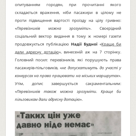
опитуванням городян, при прочитанні якого
складається враження, ніби пасажири в цілому не
проти підвищення вартості проїзду на цілу гривню:
«
Перевізників можна зрозуміти
». Своєрідний
соціальний вектор видання в тому ж номері газети
продовжується публікацією
Надії Будної
«
Краще би
дали адресну дотацію
», винесеній аж на 7 сторінку.
Головний посил: перевізників, які порушують права
пасажирів-пільговиків, «
не допускатимуть до участі у
конкурсах на право працювати на міських маршрутах
».
Утім, допис завершується сакраментальним:
«
Перевізників також можна зрозуміти. Краще би
пільговикам дали адресну дотацію
».