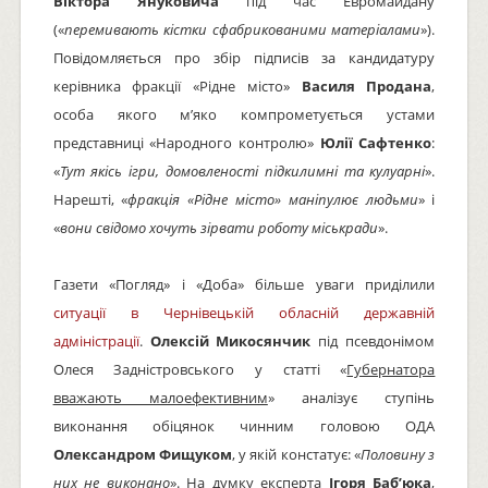
Віктора Януковича
під час Евромайдану
(«
перемивають кістки сфабрикованими матеріалами
»).
Повідомляється про збір підписів за кандидатуру
керівника фракції «Рідне місто»
Василя Продана
,
особа якого м’яко компрометується устами
представниці «Народного контролю»
Юлії Сафтенко
:
«
Тут якісь ігри, домовленості підкилимні та кулуарні
».
Нарешті, «
фракція «Рідне місто» маніпулює людьми
» і
«
вони свідомо хочуть зірвати роботу міськради
».
Газети «Погляд» і «Доба» більше уваги приділили
ситуації в Чернівецькій обласній державній
адміністрації
.
Олексій Микосянчик
під псевдонімом
Олеся Задністровського у статті «
Губернатора
вважають малоефективним
» аналізує ступінь
виконання обіцянок чинним головою ОДА
Олександром Фищуком
, у якій констатує: «
Половину з
них не виконано
». На думку експерта
Ігоря Баб’юка
,