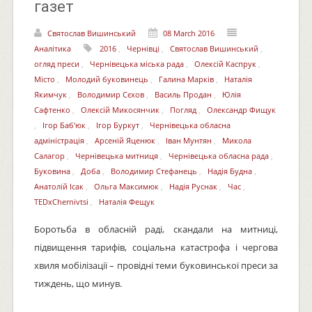
газет
Святослав Вишинський
08 March 2016
Аналітика
2016
,
Чернівці
,
Святослав Вишинський
,
огляд преси
,
Чернівецька міська рада
,
Олексій Каспрук
,
Місто
,
Молодий буковинець
,
Галина Марків
,
Наталія
Якимчук
,
Володимир Сєхов
,
Василь Продан
,
Юлія
Сафтенко
,
Олексій Микосянчик
,
Погляд
,
Олександр Фищук
,
Ігор Баб'юк
,
Ігор Буркут
,
Чернівецька обласна
адміністрація
,
Арсеній Яценюк
,
Іван Мунтян
,
Микола
Салагор
,
Чернівецька митниця
,
Чернівецька обласна рада
,
Буковина
,
Доба
,
Володимир Стефанець
,
Надія Будна
,
Анатолій Ісак
,
Ольга Максимюк
,
Надія Руснак
,
Час
,
TEDxChernivtsi
,
Наталія Фещук
Боротьба в обласній раді, скандали на митниці,
підвищення тарифів, соціальна катастрофа і чергова
хвиля мобілізації – провідні теми буковинської преси за
тиждень, що минув.