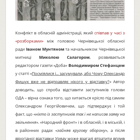
Конфлікт в обласній адміністрації, який
співпав у часі з
«розборками»
між головою Чернівецької обласної
ради
Іваном Мунтяном
та начальником Чернівецької
митниці
Миколою Салагором
, розвивається
редактором газети «Доба»
Володимиром Стефанцем
у статті «
Посміялися і... засумували, або Чому Олександр
Фищук вже не відправляє нікого у відставку?
» Автор
доводить, що спроба відставити заступників голови
ОДА – вірна ознака того, що хитається крісло під самим
Олександром Георгійовичем, що підтверджує і той
факт, що «
ніхто із заступників так і не написав заяву на
звільнення
». «Народний фронт» і в обласній, і в міській, і
в районних радах «
зайняв кругову оборону
», а після
вірогідної відставки Уряду може взагалі втратити вплив