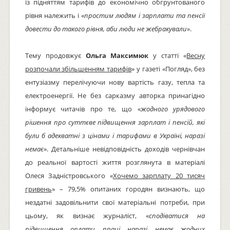
із підняттям тарифів до економічно обгрунтованого
рівня належить і «
простим людям і зарплати та пенсії
довести до такого рівня, аби люди не жебракували
».
Тему продовжує
Ольга Максимюк
у статті «
Весну
розпочали збільшенням тарифів
» у газеті «Погляд», без
ентузіазму перелічуючи нову вартість газу, тепла та
електроенергії. Не без сарказму авторка принагідно
інформує читачів про те, що «
жодного урядового
рішення про суттєве підвищення зарплат і пенсій, які
були б адекватні з цінами і тарифами в Україні, наразі
немає
». Детальніше невідповідність доходів чернівчан
до реальної вартості життя розглянута в матеріалі
Олеся Задністровського «
Хочемо зарплату 20 тисяч
гривень
» – 79,5% опитаних городян визнають, що
нездатні задовільнити свої матеріальні потреби, при
цьому, як визнає журналіст, «
сподіватися на
підвищення оплати праці наразі немає жодних