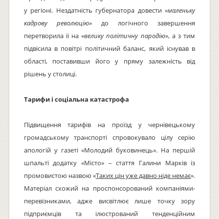
у регіоні. Нездатність губернатора довести «
маленьку
кадрову революцію
» до логічного завершення
перетворила її на «
велику політичну пародію
», а з тим
підвісила в повітрі політичний баланс, який існував в
області, поставивши його у пряму залежність від
рішень у столиці.
Тарифи і соціальна катастрофа
Підвищення тарифів на проїзд у чернівецькому
громадському транспорті спровокувало цілу серію
апологій у газеті «Молодий буковинець». На першій
шпальті додатку «Місто» – стаття Галини Марків із
промовистою назвою «
Таких цін уже давно ніде немає
».
Матеріал схожий на проспонсорований компаніями-
перевізниками, адже висвітлює лише точку зору
підприємців та ілюстрований тенденційним