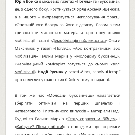
Юрія Бойка
в місцевих газетах «Погляд» та «Буковина»,
де, з одного боку, критикується Уряд Арсенія Яценюка,
а з іншого – виправдовується неголосування фракції
«Опозиційного блоку» за його відставку. Разом з тим
тривожніше читаються матеріали про нову хвилю
мобілізації – статті «
Демобілізація наближається
» Ольги
Максимюк у газеті «Погляд», «
Або контрактники, або
мобілізація
» Галини Марків у «Молодому буковинці»,
«
Чернівецький комісаріат готується до сьомої хвилі
мобілізації
»
Надії Руснак
у газеті «Час», героїчні історії
про полеглих українських бійців у тому ж виданні.
В той же час «Молодий буковинець» намагається
зберігати оптимізм: на перших шпальтах і
четвергового, і п’ятничного випусків – матеріали Надії
Будної та Галини Марків «
Стану справжнім бійцем
» і
«
Каблуки? Після роботи!
» з оповідями про переваги
контрактної служби серед дівчат: «
Ми лягали під танки,