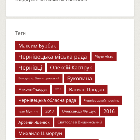
Теги
Максим Бурбак
Чернівецька міська рада
Рідне місто
Чернівці
Олексій Каспрук
Буковина
Володимир Звенигородський
Василь Продан
Микола Федорук
2018
Чернівецька обласна рада
Чернівецький промінь
2016
2017
Олександр Фищук
Іван Мунтян
Арсеній Яценюк
Святослав Вишинський
Михайло Шморгун