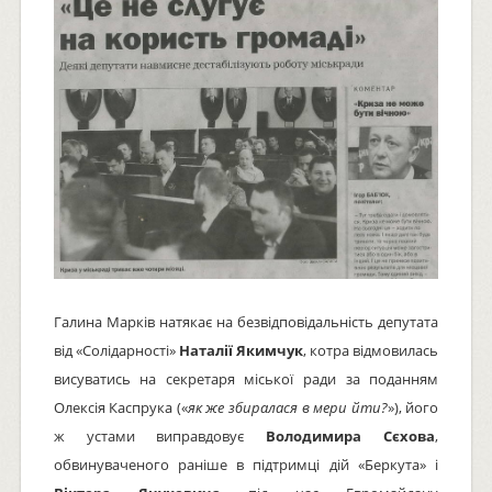
Галина Марків натякає на безвідповідальність депутата
від «Солідарності»
Наталії Якимчук
, котра відмовилась
висуватись на секретаря міської ради за поданням
Олексія Каспрука («
як же збиралася в мери йти?
»), його
ж устами виправдовує
Володимира Сєхова
,
обвинуваченого раніше в підтримці дій «Беркута» і