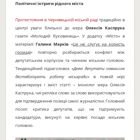
Політичні інтриги рідного міста
Протистояння в Чернівецькій міській раді
традиційно в
центрі уваги близької до мера
Олексія Каспрука
газети «Молодий буковинець». У додатку «Місто» в
матеріалі
Галини Марків
«
Це не слугує на користь
громаді
» повторно розбирається конфлікт між
депутатським корпусом та чинним міським головою.
Тенденційний підзаголовок «
Деякі депутати навмисне
дестабілізують роботу міськради
» в повній мірі
характеризує і зміст статті – монолог мера Олексія
Каспрука, чиї репліки слово за слово використовуються
для підтвердження позиції самої журналістки. Головний
посил: критика депутатів, що не підтримують
кандидатури, висунуті на керівні посади міським
головою.