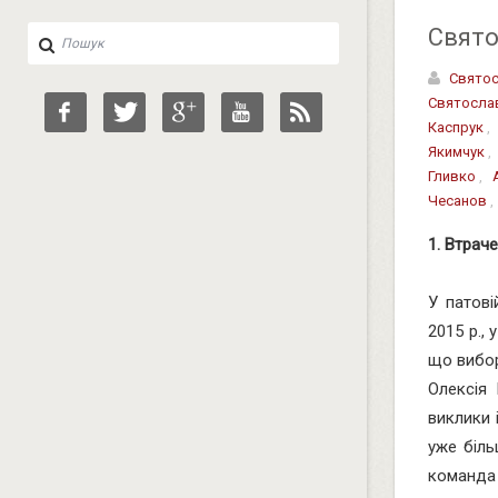
Свято
Святос
Святосла
Каспрук
Якимчук
Гливко
,
Чесанов
1. Втрач
У патові
2015 р.,
що вибор
Олексія 
виклики 
уже біль
команда 