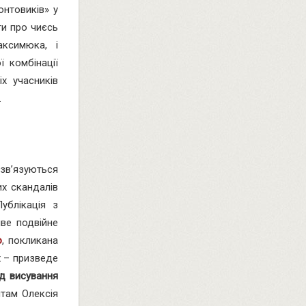
онтовиків» у
ти про чиєсь
аксимюка, і
 комбінації
х учасників
.
 зв’язуються
их скандалів
ублікація з
ве подвійне
о
, покликана
х – призведе
д висування
нтам Олексія