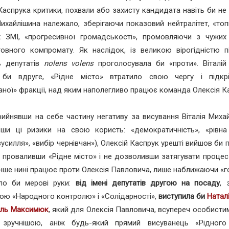
Каспрука критики, похвали або захисту кандидата навіть би не
Михайлішина належало, зберігаючи показовий нейтралітет, «то
х ЗМІ, «прогресивної громадськості», промовляючи з чужи
овного компромату. Як наслідок, із великою вірогідністю пі
ь депутатів
nolens volens
проголосувала би «проти». Віталій
 би вдруге, «Рідне місто» втратило свою чергу і підкр
аної» фракції, над яким наполегливо працює команда Олексія К
рийнявши на себе частину негативу за висування Віталія Миха
вши ці ризики на свою користь: «демократичність», «рівна 
 зусилля», «вибір чернівчан»), Олексій Каспрук урешті вийшов би
 проваливши «Рідне місто» і не дозволивши затягувати проце
інше нині працює проти Олексія Павловича, лише наближаючи «г
ало би мерові руки:
від імені депутатів другою на посаду
, 
ою «Народного контролю» і «Солідарності»,
виступила би
Натал
иль Максимюк
, який для Олексія Павловича, всупереч особисти
 зручнішою, аніж будь-який прямий висуванець «Рідного