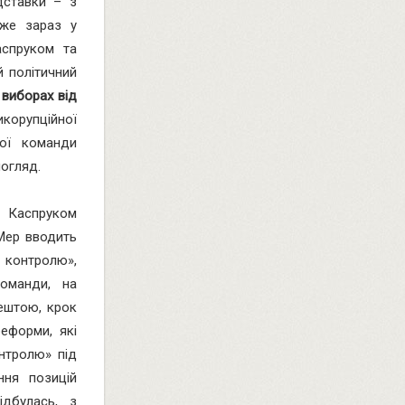
дставки – з
Вже зараз у
аспруком та
 політичний
 виборах від
икорупційної
дої команди
погляд.
м Каспруком
 Мер вводить
 контролю»,
оманди, на
рештою, крок
еформи, які
онтролю» під
ння позицій
ідбулась, з