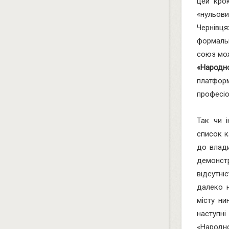
цей крок
«нульов
Чернівц
формальн
союз мо
«Народн
платфор
професіо
Так чи і
список к
до влади
демонст
відсутні
далеко н
місту ни
наступн
«Народн