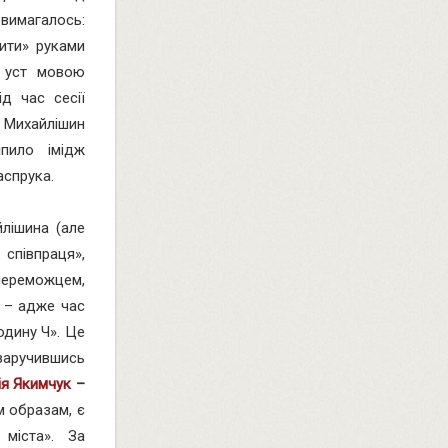
 вимагалось:
пити» руками
х уст мовою
д час сесії
 Михайлішин
іпило імідж
аспрука.
йлішина (але
співпраця»,
 переможцем,
с – адже час
одину Ч». Це
заручившись
ія Якимчук
–
м образам, є
 міста». За