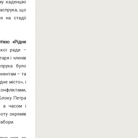
аму каденцію
Каспрука, що
я на стадії
тією «Рідне
ької ради –
аря і членів
спрука було
онентам – та
дне місто», і
онфліктами,
 Блоку Петра
, а часом і
оту окремів
табори.
прук мав за