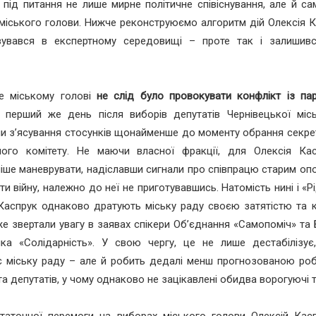
 під питання не лише мирне політичне співіснування, але й с
міського голови. Нижче реконструюємо алгоритм дій Олексія 
вувався в експертному середовищі – проте так і залишивс
е міському голові
не слід було провокувати конфлікт із пар
перший же день після виборів депутатів Чернівецької міс
и з’ясування стосунків щонайменше до моменту обрання секрет
чого комітету. Не маючи власної фракції, для Олексія Ка
іше маневрувати, надіславши сигнали про співпрацю старим оп
ти війну, належно до неї не приготувавшись. Натомість нині і «Рі
Каспрук однаково дратують міську раду своєю затятістю та к
е звертали увагу в заявах спікери Об’єднання «Самопоміч» та
ка «Солідарність». У свою чергу, це не лише дестабілізує
є міську раду – але й робить дедалі менш прогнозованою роб
та депутатів, у чому однаково не зацікавлені обидва ворогуючі 
статочної перемоги на виборах міського голови Олексій Кас