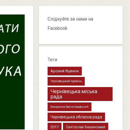
Слідкуйте за нами на
Facebook
Теги
Арсеній Яценюк
Чернівецький промінь
Чернівецька міська
рада
Володимир Звенигородський
Чернівецька обласна рада
2017
Святослав Вишинський