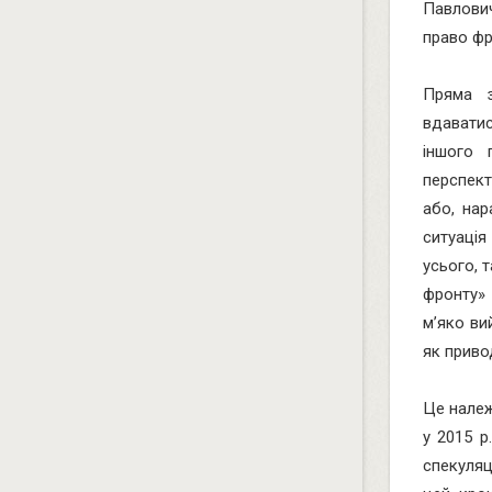
Павлови
право фр
Пряма з
вдаватис
іншого 
перспект
або, нар
ситуація
усього, 
фронту» 
м’яко ви
як приво
Це належ
у 2015 р
спекуля