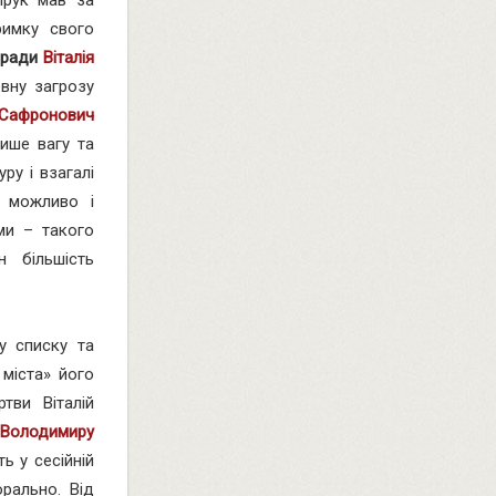
римку свого
ї ради
Віталія
овну загрозу
 Сафронович
лише вагу та
ру і взагалі
о можливо і
ми – такого
н більшість
у списку та
міста» його
тви Віталій
Володимиру
ь у сесійній
рально. Від