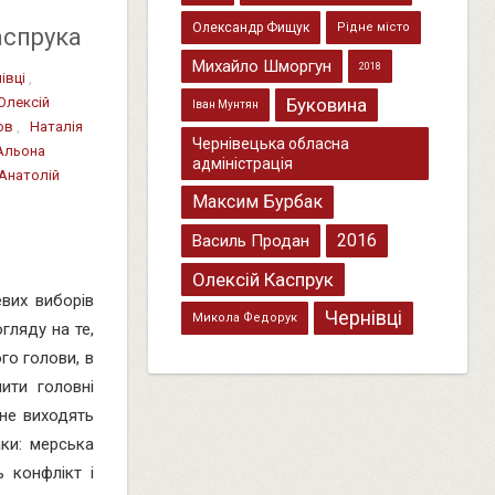
Олександр Фищук
Рідне місто
аспрука
Михайло Шморгун
2018
івці
,
Олексій
Буковина
Іван Мунтян
ов
,
Наталія
Чернівецька обласна
Альона
адміністрація
Анатолій
Максим Бурбак
2016
Василь Продан
Олексій Каспрук
евих виборів
Чернівці
Микола Федорук
огляду на те,
го голови, в
ити головні
 не виходять
ки: мерська
 конфлікт і