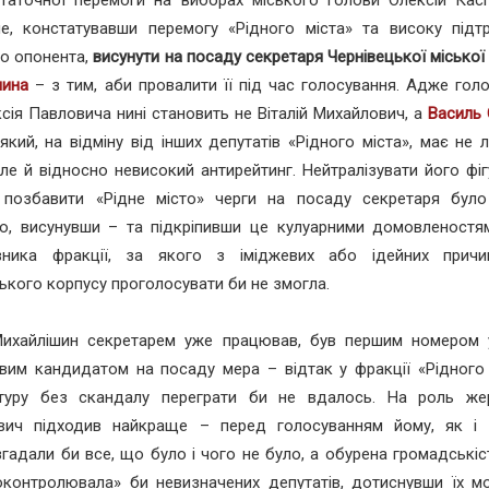
не, констатувавши перемогу «Рідного міста» та високу підт
о опонента,
висунути на посаду секретаря Чернівецької місько
шина
– з тим, аби провалити її під час голосування. Адже гол
сія Павловича нині становить не Віталій Михайлович, а
Василь
 який, на відміну від інших депутатів «Рідного міста», має не 
 але й відносно невисокий антирейтинг. Нейтралізувати його фігу
 позбавити «Рідне місто» черги на посаду секретаря бул
но, висунувши – та підкріпивши це кулуарними домовленостя
вника фракції, за якого з іміджевих або ідейних причи
ького корпусу проголосувати би не змогла.
 Михайлішин секретарем уже працював, був першим номером 
вим кандидатом на посаду мера – відтак у фракції «Рідного 
туру без скандалу переграти би не вдалось. На роль жер
вич підходив найкраще – перед голосуванням йому, як і
 згадали би все, що було і чого не було, а обурена громадськіст
оконтролювала» би невизначених депутатів, дотиснувши їх мо