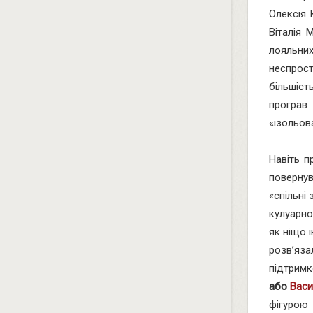
Олексія 
Віталія 
лояльни
неспрост
більшіст
програв
«ізольов
Навіть п
поверну
«спільні
кулуарно
як ніщо 
розв’яз
підтримк
або
Вас
фігурою