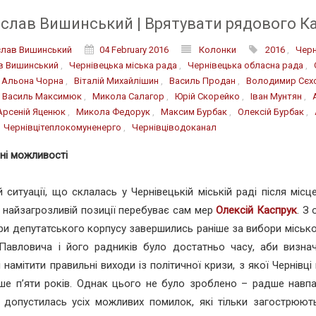
слав Вишинський | Врятувати рядового К
лав Вишинський
04 February 2016
Колонки
2016
,
Черн
в Вишинський
,
Чернівецька міська рада
,
Чернівецька обласна рада
,
,
Альона Чорна
,
Віталій Михайлішин
,
Василь Продан
,
Володимир Сєх
,
Василь Максимюк
,
Микола Салагор
,
Юрій Скорейко
,
Іван Мунтян
,
Арсеній Яценюк
,
Микола Федорук
,
Максим Бурбак
,
Олексій Бурбак
,
,
Чернівцітеплокомуненерго
,
Чернівціводоканал
ені можливості
й ситуації, що склалась у Чернівецькій міській раді після місц
 у найзагрозливій позиції перебуває сам мер
Олексій Каспрук
. З 
и депутатського корпусу завершились раніше за вибори місько
Павловича і його радників було достатньо часу, аби визнач
і намітити правильні виходи із політичної кризи, з якої Чернівці
ше п’яти років. Однак цього не було зроблено – радше навпа
допустилась усіх можливих помилок, які тільки загострюють