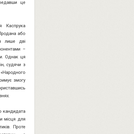
ередавши це
я Каспрука
 Продана або
ся лише дві
понентами –
и. Однак ця
ін, судячи з
у «Народного
тримує змогу
користавшись
внях.
о кандидата
чи місця для
тиків. Проте