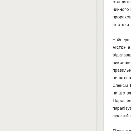
ставлять
чинного 
прорахо
гіпотези.
Найперш
місто»
в 
відклавш
виконав
правильн
не затіва
Олексій 
на що вж
Порошен
паралізу
фракцій 
Після о