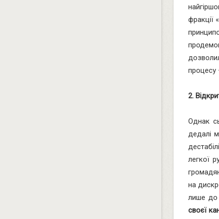
найгіршо
фракції 
принцип
продемон
дозволил
процесу 
2. Відкр
Однак сь
дедалі м
дестабі
легкої 
громадя
на дискр
лише до
своєї ка