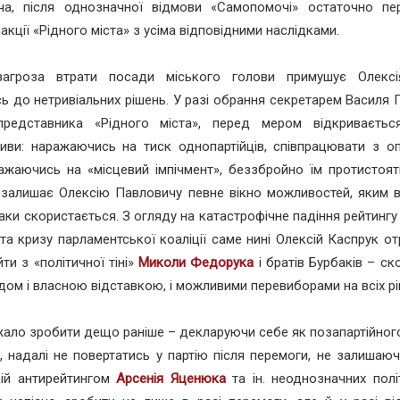
ча, після однозначної відмови «Самопомочі» остаточно п
акції «Рідного міста» з усіма відповідними наслідками.
агроза втрати посади міського голови примушує Олексі
ь до нетривіальних рішень. У разі обрання секретарем Василя
представника «Рідного міста», перед мером відкриваєть
иви: наражаючись на тиск однопартійців, співпрацювати з о
ажаючись на «місцевий імпічмент», беззбройно їм протистоят
 залишає Олексію Павловичу певне вікно можливостей, яким в
таки скористається. З огляду на катастрофічне падіння рейтинг
та кризу парламентської коаліції саме нині Олексій Каспрук о
йти з «політичної тіні»
Миколи Федорука
і братів Бурбаків – с
дом і власною відставкою, і можливими перевиборами на всіх рі
ало зробити дещо раніше – декларуючи себе як позапартійног
., надалі не повертатись у партію після перемоги, не залишаю
цій антирейтингом
Арсенія Яценюка
та ін. неоднозначних полі