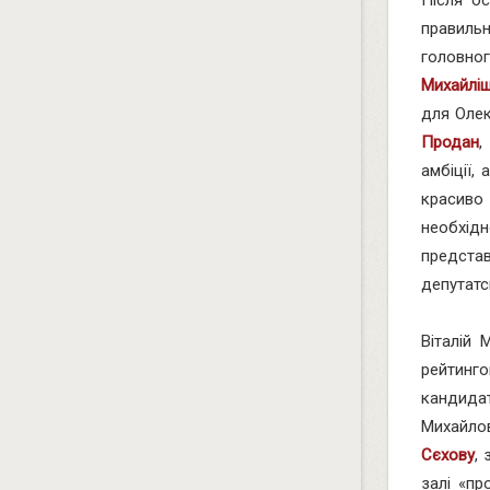
правиль
головног
Михайлі
для Олек
Продан
,
амбіції,
красиво
необхід
предста
депутатс
Віталій
рейтинго
кандида
Михайло
Сєхову
,
залі «пр