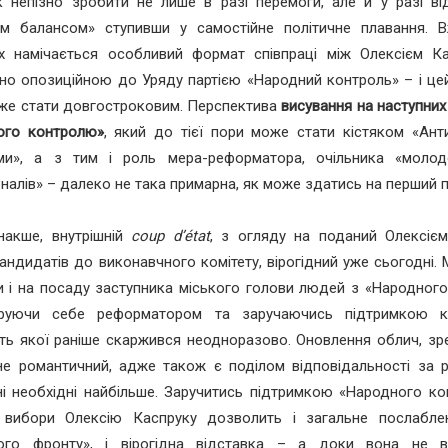
 непізно зробити не лише в разі перемоги, але й у разі ві
им балансом» ступивши у самостійне політичне плавання. 
ях намічається особливий формат співпраці між Олексієм К
о опозиційною до Уряду партією «Народний контроль» – і цей
же стати довгостроковим. Перспектива
висування на наступних
ого контролю»
, який до тієї пори може стати кістяком «Ант
ми», а з тим і роль мера-реформатора, очільника «моло
налів» – далеко не така примарна, як може здатись на перший 
накше, внутрішній
coup d’état
, з огляду на поданий Олексіє
андидатів до виконавчного комітету, вірогідний уже сьогодні.
 і на посаду заступника міського голови людей з «Народного
руючи себе реформатором та заручаючись підтримкою к
сть якої раніше скаржився неодноразово. Оновлення облич, з
е романтичний, адже також є поділом відповідальності за р
ні необхідні найбільше. Заручитись підтримкою «Народного к
і вибори Олексію Каспруку дозволить і загальне послабле
ого фронту», і вірогідна відставка – а доки вона не в