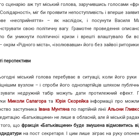
го сценарію аж тут міський голова, заручившись голосами «фр
«Солідарності», міг би проявити непоступливість і вперше заяви
ове «несприйняття» – як наслідок, і посунути Василя М
струвати свою політичну вагу. Грамотне проведення описаної
о би уникнути політичної кризи і врешті влаштувало би всі
– окрім «Рідного міста», «ізолювавши» його без зайвої риторики
иті перспективи
огодні міський голова перебуває в ситуації, коли його руки
іцнішим вузлом – і спроби його однопартійців шляхом публічн
лізувати недружній табір можуть дати протилежний ефект. П
руки
Миколи Салагора
та
Юрія Скорейка
інформації про можли
нство заступника
Івана Мунтяна
по партійній лінії
Альони Гливк
едитацію «Батьківщини» не лише в обласній, але й міській рада
 того, що
фракція «Батьківщини» буде змушена відмовитись ві
ндидатури
на пост секретаря. І цим лише зіграє на руку опоне