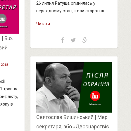
26 липня Ратуша опинилась у
перехідному стані, коли старої вл...
Читати
 В.о.
вий
 2018
сії
31 травня
онфлікту,
’язку в
Святослав Вишинський | Мер
секретаря, або «Двоєцарствіє