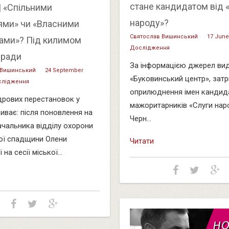
стане кандидатом від 
| «Спільними
народу»?
ями» чи «Власними
Святослав Вишинський
17 June
сами»? Під килимом
Дослідження
 ради
За інформацією джерел ви
 Вишинський
24 September
«Буковинський центр», зат
лідження
оприлюднення імен кандида
дрових перестановок у
мажоритарників «Слуги нар
риває: після поновлення на
Черн...
ачальника відділу охорони
ої спадщини Олени
Читати
на сесії міської...