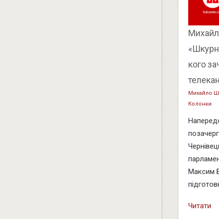
Михайл
«Шкурня
кого за
телека
Михайло Ш
Колонки
Наперед
позачерг
Чернівець
парламен
Максим 
підготов
Читати