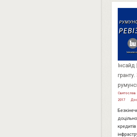
Інсайд 
гранту.
румунс
Святослав
2017
Дос
Безкінеч
доцільно
кредитів
інфрастр