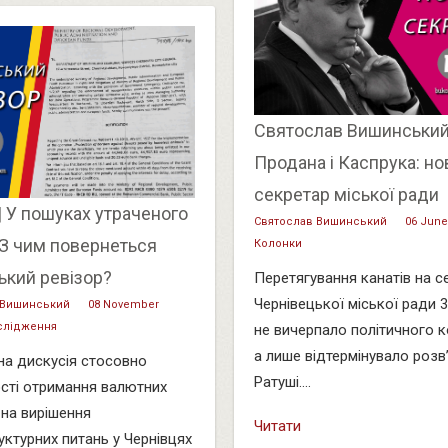
Святослав Вишинський |
Продана і Каспрука: но
секретар міської ради
| У пошуках утраченого
Святослав Вишинський
06 June
 З чим повернеться
Колонки
ький ревізор?
Перетягування канатів на се
Чернівецької міської ради 
 Вишинський
08 November
лідження
не вичерпало політичного к
а лише відтермінувало розв
на дискусія стосовно
Ратуші....
сті отримання валютних
 на вирішення
Читати
уктурних питань у Чернівцях