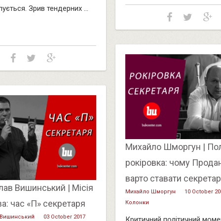
ується. Зрив тендерних ...
Михайло Шморгун | По
рокіровка: чому Прода
варто ставати секрета
ав Вишинський | Місія
Михайло Шморгун
10 October 20
а: час «П» секретаря
Колонки
 Вишинський
03 October 2017
Критичний політичний моме