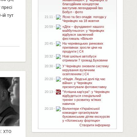
якнайпізніше»: у Чернівцях із
благодійним концертом
 пресі
виступив легендарний Іво
Бобул - фото
-ій тут
21:11 -
Ясно та без опадів: погода у
Чернівцях на 18 жовтня
20:59 -
«Діти – фундамент нашого
майбутнього»: у Чернівцях
відбувся заключний
фестиваль «Вільні»
20:45 -
На чернівецьких ринкових
прилавках зросли ціни на
продукти | C4
20:32 -
Нові шкільні автобуси
отримали 7 громад Буковини
20:30 -
У Чернівцях оновили систему
керування вуличним
освітленням | C4
20:20 -
«Надія. Людські долі під час
війни»: у Чернівцях
презентували фотовиставку
20:13 -
"Успішна кар'єра": у Чернівцях
відбудеться спеціальний
тренінг з розвитку м’яких
навичок
20:10 -
Волонтери «Української
команди» організували
буковинським дітям екскурсію
у «Хотинську фортецю»
Створити інформер
: хто