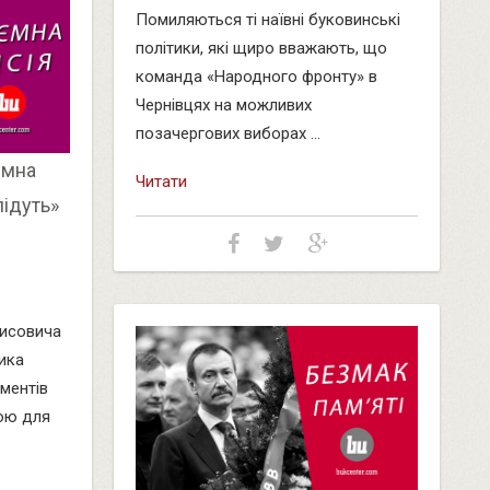
Помиляються ті наївні буковинські
політики, які щиро вважають, що
команда «Народного фронту» в
Чернівцях на можливих
позачергових виборах ...
ємна
Читати
підуть»
исовича
ика
ментів
кою для