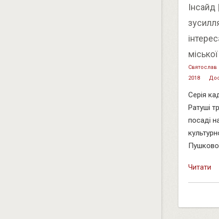
Інсайд 
зусилл
інтере
міської
Святослав
2018
Дос
Серія ка
Ратуші т
посаді н
культурн
Пушкової 
Читати