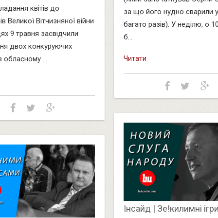
кладання квітів до
за що його нудно сварили у
ів Великої Вітчизняної війни
багато разів). У неділю, о 10
цях 9 травня засвідчили
б...
ня двох конкуруючих
Читати
 обласному ...
Інсайд | Зе!килимні ігри