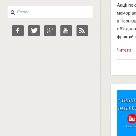
Акції по
меморіал
в Чернів
об’єднан
фракцій в
Читати