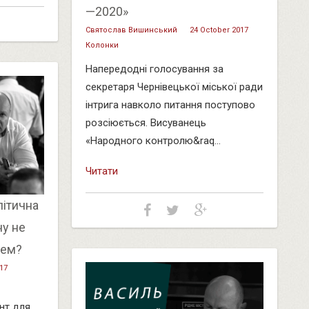
—2020»
Святослав Вишинський
24 October 2017
Колонки
Напередодні голосування за
секретаря Чернівецької міської ради
інтрига навколо питання поступово
розсіюється. Висуванець
«Народного контролю&raq...
Читати
літична
ну не
рем?
17
нт для