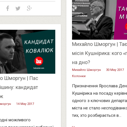
Михайло Шморгун | Та
місія Кушнірика: кого «
на дно?
Михайло Шморгун
30 May 2017
Колонки
о Шморгун | Пас
Призначення Ярослава Ден
ішину: кандидат
Кушнірика на посаду керівн
юк
одного з ключових департа
моргун
14 May 2017
міста не стало несподіван
тих, хто розбирається в...
одні можливого