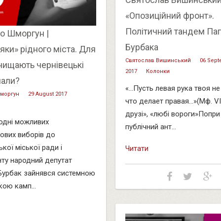
«Опозиційний фронт».
Політичний тандем Па
о Шморгун |
Бурбака
ки» рідного міста. Для
Святослав Вишинський
06 Sep
чищають чернівецькі
2017
Колонки
нали?
«...Пусть левая рука твоя не
моргун
29 August 2017
что делает правая...»(Мф. VI
друзі», «любі вороги»Попри
одні можливих
публічний ант...
ових виборів до
кої міської ради і
Читати
ту народний депутат
Бурбак зайнявся системною
кою камп...