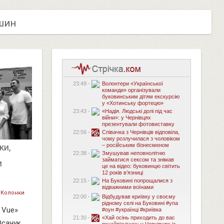
шин
23:49 -
Волонтери «Української
команди» організували
буковинським дітям екскурсію
у «Хотинську фортецю»
23:43 -
«Надія. Людські долі під час
війни»: у Чернівцях
презентували фотовиставку
22:56 -
Співачка з Чернівців відповіла,
чому розлучилася з чоловіком
– російським бізнесменом
ки,
22:38 -
Змушував неповнолітню
займатися сексом та знімав
и
це на відео: буковинцю світить
12 років в’язниці
22:15 -
На Буковині попрощалися з
відважними воїнами
Колонки
22:00 -
Відбудував криївку у своєму
рідному селі на Буковині #упа
 Vue»
#оун #українці #криївка
21:30 -
«Хай осінь приходить до вас
Осачук,