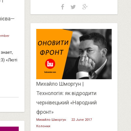
пієва—
tember
 знает,
:3) «Люті
Михайло Шморгун |
Технологія: як відродити
чернівецький «Народний
фронт»
Михайло Шморгун
22 June 2017
Колонки