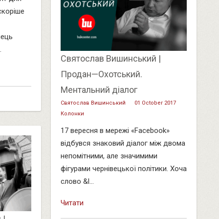
скоріше
нець
.
Святослав Вишинський |
Продан—Охотський.
Ментальний діалог
Святослав Вишинський
01 October 2017
Колонки
17 вересня в мережі «Facebook»
відбувся знаковий діалог між двома
непомітними, але значимими
фігурами чернівецької політики. Хоча
слово &l...
Читати
 |