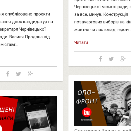
Чернівецької міської ради, 
ня опубліковано проекти
за все, минув. Конструкція
вання двох кандидатур на
позачергових виборів на кі
екретаря Чернівецької
жовтня чи листопад героїч..
ради: Василя Продана від
Читати
міста&r...
Святослав Вишинський