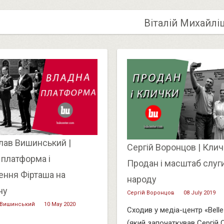
Віталій Михайлі
лав Вишинський |
Сергій Воронцов | Клич
 платформа і
Продан і масштаб слуг
ення Фірташа на
народу
ну
Сергій Воронцов
08 July 2019
 Вишинський
10 May 2020
Сходив у медіа-центр «Belle
(який започаткував Сергій 