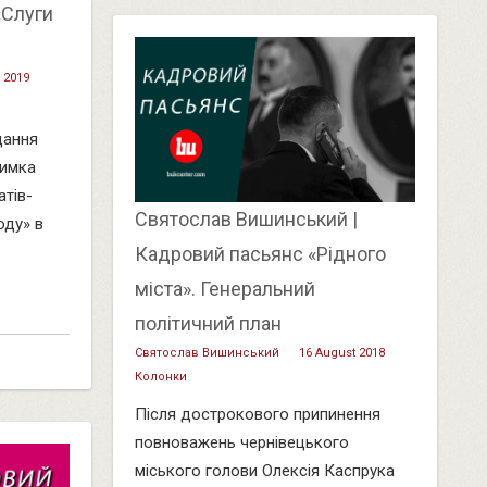
«Слуги
 2019
дання
римка
тів-
Святослав Вишинський |
оду» в
Кадровий пасьянс «Рідного
міста». Генеральний
політичний план
Святослав Вишинський
16 August 2018
Колонки
Після дострокового припинення
повноважень чернівецького
міського голови Олексія Каспрука