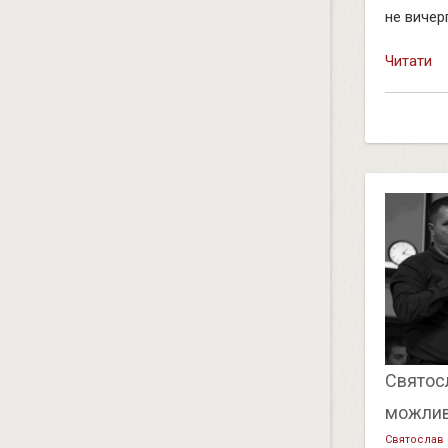
не вичерп
Читати
Святосл
можлив
Святослав