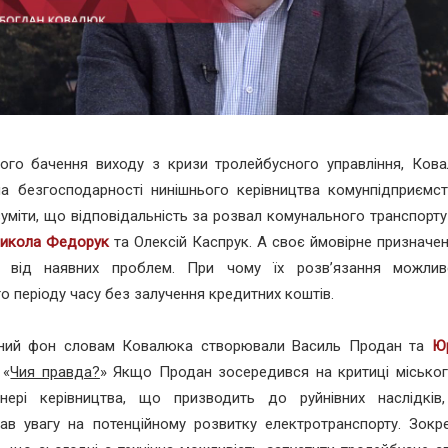
вого бачення виходу з кризи тролейбусного управління, Ков
а безгосподарності нинішнього керівництва комунпідприємст
уміти, що відповідальність за розвал комунального транспорту
икола Федорук
та Олексій Каспрук. А своє ймовірне призначе
 від наявних проблем. При чому їх розв’язання можлив
о періоду часу без залучення кредитних коштів.
дний фон словам Ковалюка створювали Василь Продан та
Юр
 «
Чия правда?
» Якщо Продан зосередився на критиці міськог
нері керівництва, що призводить до руйнівних наслідків
ав увагу на потенційному розвитку електротранспорту. Зокр