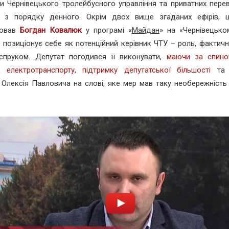
 Чернівецького тролейбусного управління та приватних перев
і з порядку денного. Окрім двох вище згаданих ефірів, 
рював
Богдан Ковалюк
у програмі «
Майдан
» на «Чернівецько
позиціонує себе як потенційний керівник ЧТУ – роль, фактичн
спруком. Депутат погодився її виконувати,
маючи за спино
у електротранспорту, підтримку депутатської більшості
та 
 Олексія Павловича на слові, яке мер мав таку необережніст