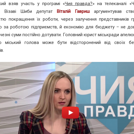
кий взяв участь у програмі «
Чия правда?
» на телеканалі «Ч
». Візаві Шиби депутат
Віталій Гавриш
аргументував ств
стю покращення їх роботи, через залучення представників 
ю за роботою підприємств, й економію для бюджету – не до
ичезні суми постійно дотувати. Головний юрист міськради апел
о міський голова може бути відсторонений від своїх бе
в.