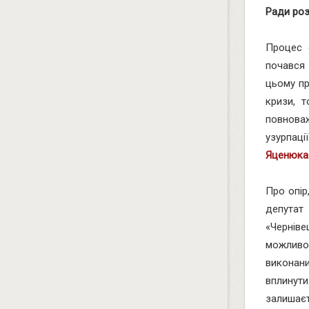
Ради ро
Процес 
почався 
цьому пр
кризи, 
повнова
узурпац
Яценюка
Про опір
депутат
«Чернів
можливо
виконани
вплинути
залишає