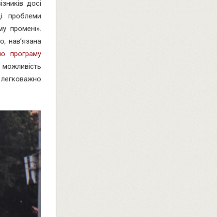
ізників досі
ці проблеми
му промені».
о, нав’язана
ю програму
можливість
ь легковажно