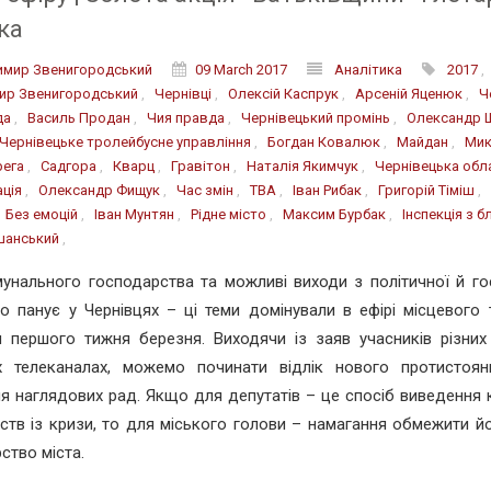
ка
мир Звенигородський
09 March 2017
Аналітика
2017
ир Звенигородський
,
Чернівці
,
Олексій Каспрук
,
Арсеній Яценюк
,
Ч
да
,
Василь Продан
,
Чия правда
,
Чернівецький промінь
,
Олександр 
Чернівецьке тролейбусне управління
,
Богдан Ковалюк
,
Майдан
,
Мик
рега
,
Садгора
,
Кварц
,
Гравітон
,
Наталія Якимчук
,
Чернівецька обл
ація
,
Олександр Фищук
,
Час змін
,
ТВА
,
Іван Рибак
,
Григорій Тіміш
,
,
Без емоцій
,
Іван Мунтян
,
Рідне місто
,
Максим Бурбак
,
Інспекція з 
шанський
,
унального господарства та можливі виходи з політичної й го
о панує у Чернівцях – ці теми домінували в ефірі місцевого
 першого тижня березня. Виходячи із заяв учасників різних
х телеканалах, можемо починати відлік нового протистоя
я наглядових рад. Якщо для депутатів – це спосіб виведення
ств із кризи, то для міського голови – намагання обмежити й
ство міста.