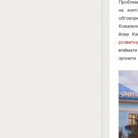
Проблеми
на знят
обгово
Ковалюк 
йому Ка
розвитк
впіймати
зронити.