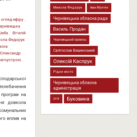
Микола Федорук
Іван Мунтян
Чернівецька обласна рада
,
огляд ефіру
,
ернівецька
Василь Продан
Шиба
,
Віталій
ола Федорук
Чернівецький промінь
асна
Святослав Вишинський
Олександр
благоустрою
,
Олексій Каспрук
Рідне місто
сподарської
Чернівецька обласна
 телебачення
адміністрація
 програм на
Буковина
2018
ння довкола
 комунальних
ого вплив на