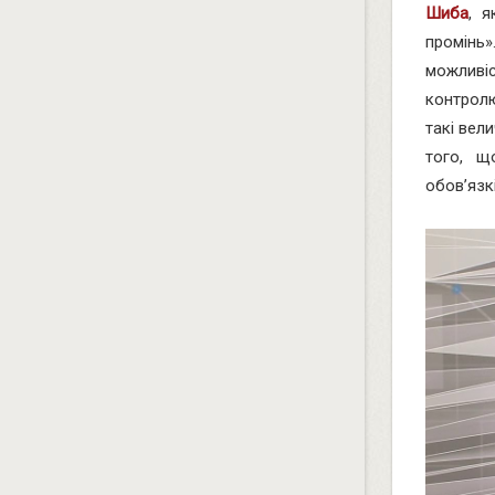
Шиба
, я
промінь
можливі
контрол
такі вел
того, щ
обов’язкі