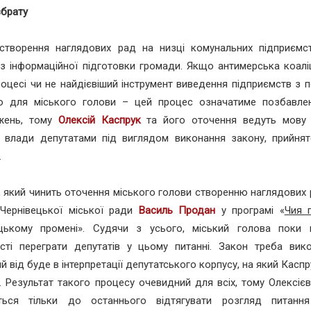
збрату
створення наглядових рад на низці комунальних підприємст
з інформаційної підготовки громади. Якщо антимерська коалі
оцесі чи не найдієвіший інструмент виведення підприємств з 
то для міського голови – цей процес означатиме позбавле
жень, тому
Олексій Каспрук
та його оточення ведуть мову 
ії влади депутатами під виглядом виконання закону, прийня
.
, який чинить оточення міського голови створенню наглядових
 Чернівецької міської ради
Василь Продан
у програмі «
Чия 
ецькому промені». Судячи з усього, міський голова пок
сті переграти депутатів у цьому питанні. Закон треба вико
й від буде в інтерпретації депутатського корпусу, на який Касп
. Результат такого процесу очевидний для всіх, тому Олексіє
ться тільки до останнього відтягувати розгляд питання