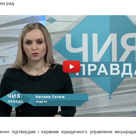
их рад.
ично підтвердив і керівник юридичного управління міськра