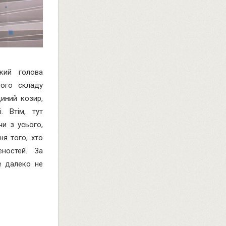
ький голова
ного складу
иний козир,
. Втім, тут
и з усього,
я того, хто
ностей. За
е далеко не