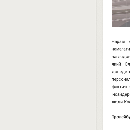
Наразі 
намагат
наглядов
який Ол
доведеть
персонал
фактичн
інсайдер
люди Кас
Тролейбу