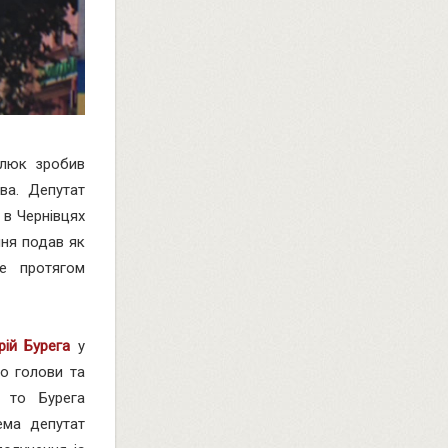
алюк зробив
ва. Депутат
 в Чернівцях
ння подав як
е протягом
ій Бурега
у
о голови та
, то Бурега
ема депутат