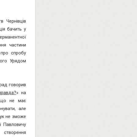
в Чернівців
ція бачить у
перманентної
ння частини
про спробу
того Урядом
 рад говорив
правда?
» на
и що не має
нувати, але
рук не зможе
ві Павловичу
 створення