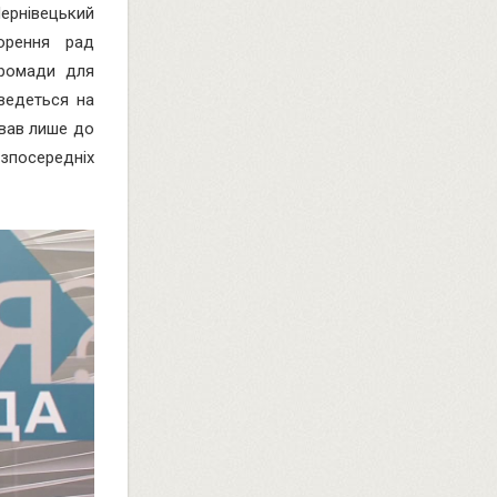
ернівецький
орення рад
громади для
ведеться на
ював лише до
зпосередніх