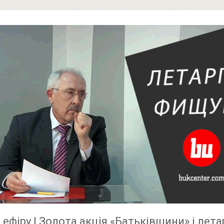
 ефіру | Золота акція «Батьківщини» і лета