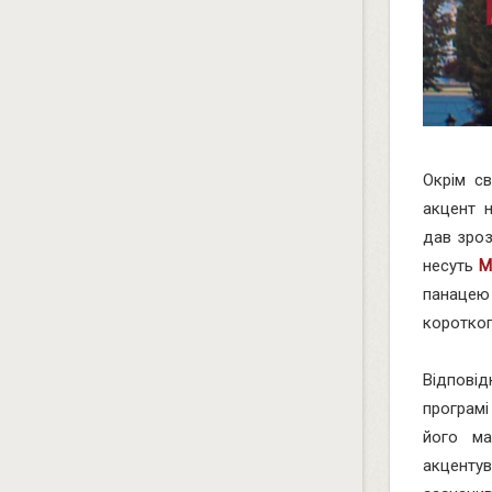
Окрім с
акцент н
дав зроз
несуть
М
панацею
коротког
Відпові
програмі
його ма
акцентув