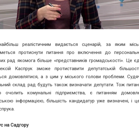
найбільш реалістичним видається сценарій, за яким міс
иметься протиснути питання про включення до персональ
их рад якомога більше «представників громадськості». Це єд
ексій Каспрук зможе протиставити депутатській більшості
ся домовлятися, а з цим у міського голови проблеми. Судяч
ьний склад рад будуть також визначати депутати. Тож питанн
о очолить комунальні підприємства, є питанням домовле
ською інформацією, більшість кандидатур уже визначені, і ц
прука.
с на Садгору