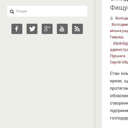
Фищу
Володи
Володим
міська ра
Гавриш
,
,
Юрій Бу
адміністр
Пуршага
Сергій Об
Стан ком
кризи, щ
протягом
обласни
створенн
підприєм
господар