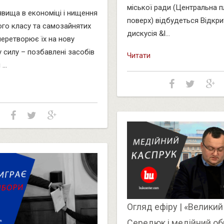
міської ради (Центральна пл.
явища в економіці і нищення
поверх) відбудеться Відкри
го класу та самозайнятих
дискусія &l...
перетворює їх на нову
у силу – позбавлені засобів
Читати
...
Огляд ефіру | «Великий 
Середюк і медійний об