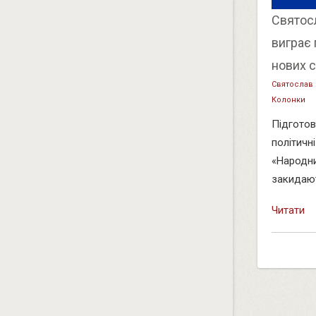
Святос
виграє
нових 
Святослав
Колонки
Підготов
політичні
«Народни
закидают
Читати