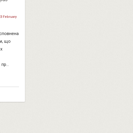
23 February
 сповнена
и, що
их
пр...