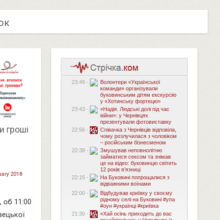
юк
23:49 -
Волонтери «Української
команди» організували
буковинським дітям екскурсію
у «Хотинську фортецю»
23:43 -
«Надія. Людські долі під час
війни»: у Чернівцях
презентували фотовиставку
и гроші
22:56 -
Співачка з Чернівців відповіла,
чому розлучилася з чоловіком
– російським бізнесменом
22:38 -
Змушував неповнолітню
займатися сексом та знімав
це на відео: буковинцю світить
12 років в’язниці
uary 2018
22:15 -
На Буковині попрощалися з
відважними воїнами
22:00 -
Відбудував криївку у своєму
рідному селі на Буковині #упа
, об 11:00
#оун #українці #криївка
івецької
21:30 -
«Хай осінь приходить до вас