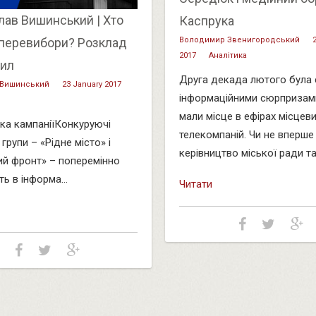
лав Вишинський | Хто
Каспрука
 перевибори? Розклад
Володимир Звенигородський
2017
Аналітика
сил
Друга декада лютого була
 Вишинський
23 January 2017
інформаційними сюрпризам
мали місце в ефірах місцев
ка кампаніїКонкуруючі
телекомпаній. Чи не вперше
 групи – «Рідне місто» і
керівництво міської ради та 
й фронт» – поперемінно
ь в інформа...
Читати