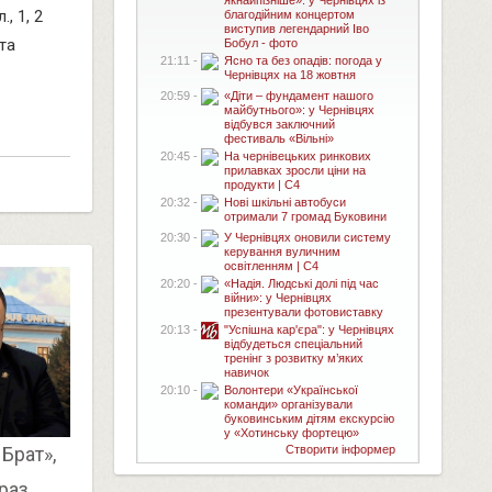
якнайпізніше»: у Чернівцях із
, 1, 2
благодійним концертом
виступив легендарний Іво
та
Бобул - фото
21:11 -
Ясно та без опадів: погода у
Чернівцях на 18 жовтня
20:59 -
«Діти – фундамент нашого
майбутнього»: у Чернівцях
відбувся заключний
фестиваль «Вільні»
20:45 -
На чернівецьких ринкових
прилавках зросли ціни на
продукти | C4
20:32 -
Нові шкільні автобуси
отримали 7 громад Буковини
20:30 -
У Чернівцях оновили систему
керування вуличним
освітленням | C4
20:20 -
«Надія. Людські долі під час
війни»: у Чернівцях
презентували фотовиставку
20:13 -
"Успішна кар'єра": у Чернівцях
відбудеться спеціальний
тренінг з розвитку м’яких
навичок
20:10 -
Волонтери «Української
команди» організували
буковинським дітям екскурсію
у «Хотинську фортецю»
Створити інформер
Брат»,
раз