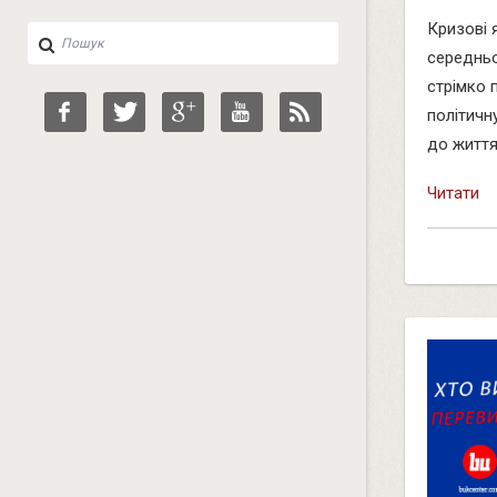
Кризові 
середньо
стрімко 
політичн
до життя 
Читати