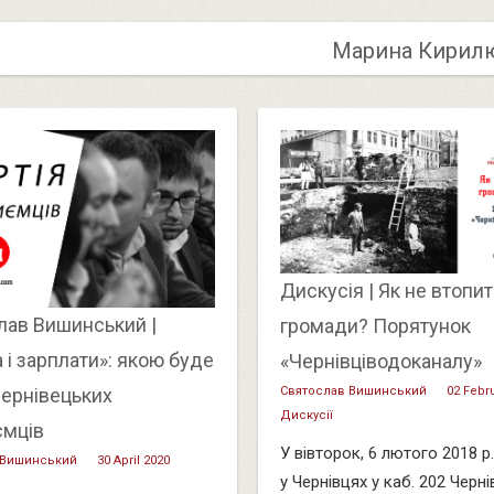
Марина Кирил
Дискусія | Як не втопит
лав Вишинський |
громади? Порятунок
 і зарплати»: якою буде
«Чернівціводоканалу»
Святослав Вишинський
02 Febr
чернівецьких
Дискусії
ємців
У вівторок, 6 лютого 2018 р.
 Вишинський
30 April 2020
у Чернівцях у каб. 202 Черн