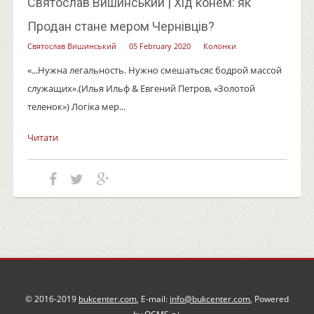
Святослав Вишинський | Хід конем: як
Продан стане мером Чернівців?
Святослав Вишинський
05 February 2020
Колонки
«...Нужна легальность. Нужно смешатьсяс бодрой массой
служащих».(Илья Ильф & Евгений Петров, «Золотой
теленок») Логіка мер...
Читати
© 2016-2019
bukcenter.com
, E-mail:
info@bukcenter.com
, Powered