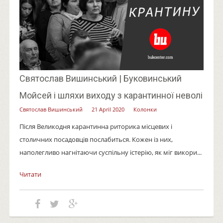
Святослав Вишинський | Буковинський
Мойсей і шляхи виходу з карантинної неволі
Святослав Вишинський
21 April 2020
Колонки
Після Великодня карантинна риторика місцевих і
столичних посадовців послабиться. Кожен із них,
наполегливо нагнітаючи суспільну істерію, як міг викори...
Читати