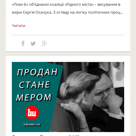
«План Б» об’єднаної коаліції «Рідного міста» – висування в
мери Сергія Осачука. З огляду на логіку політичних проц...
Читати