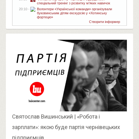
спеціальний тренінг з розвитку м’яких навичок
20:10 -
Волонтери «Української команди» організували
буковинським дітям екскурсію у «Хотинську
фортецю»
Створити інформер
Святослав Вишинський | «Робота і
зарплати»: якою буде партія чернівецьких
підприємців