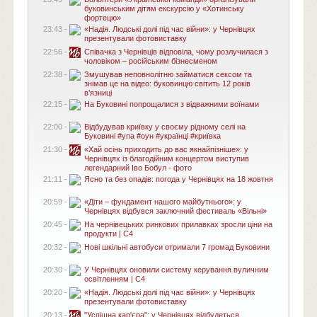
буковинським дітям екскурсію у «Хотинську
фортецю»
23:43 -
«Надія. Людські долі під час війни»: у Чернівцях
презентували фотовиставку
22:56 -
Співачка з Чернівців відповіла, чому розлучилася з
чоловіком – російським бізнесменом
22:38 -
Змушував неповнолітню займатися сексом та
знімав це на відео: буковинцю світить 12 років
в’язниці
22:15 -
На Буковині попрощалися з відважними воїнами
22:00 -
Відбудував криївку у своєму рідному селі на
Буковині #упа #оун #українці #криївка
21:30 -
«Хай осінь приходить до вас якнайпізніше»: у
Чернівцях із благодійним концертом виступив
легендарний Іво Бобул - фото
21:11 -
Ясно та без опадів: погода у Чернівцях на 18 жовтня
20:59 -
«Діти – фундамент нашого майбутнього»: у
Чернівцях відбувся заключний фестиваль «Вільні»
20:45 -
На чернівецьких ринкових прилавках зросли ціни на
продукти | C4
20:32 -
Нові шкільні автобуси отримали 7 громад Буковини
20:30 -
У Чернівцях оновили систему керування вуличним
освітленням | C4
20:20 -
«Надія. Людські долі під час війни»: у Чернівцях
презентували фотовиставку
20:13 -
"Успішна кар'єра": у Чернівцях відбудеться