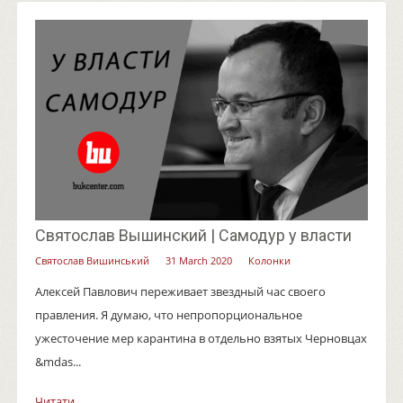
Святослав Вышинский | Самодур у власти
Святослав Вишинський
31 March 2020
Колонки
Алексей Павлович переживает звездный час своего
правления. Я думаю, что непропорциональное
ужесточение мер карантина в отдельно взятых Черновцах
&mdas...
Читати