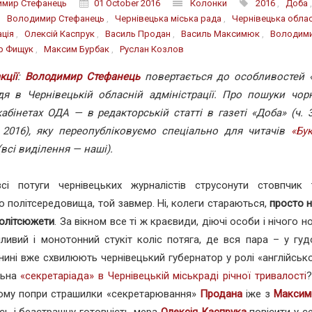
имир Стефанець
01 October 2016
Колонки
2016
,
Доба
,
Володимир Стефанець
,
Чернівецька міська рада
,
Чернівецька обла
ація
,
Олексій Каспрук
,
Василь Продан
,
Василь Максимюк
,
Володими
р Фищук
,
Максим Бурбак
,
Руслан Козлов
кції
:
Володимир Стефанець
повертається до особливостей 
дя в Чернівецькій обласній адміністрації. Про пошуки чор
абінетах ОДА — в редакторській статті в газеті «Доба» (ч. 3
 2016), яку переопубліковуємо спеціально для читачів
«Бу
всі виділення — наші).
сі потуги чернівецьких журналістів струсонути стовпчик 
о політсередовища, той завмер. Ні, колеги стараються,
просто 
політсюжети
. За вікном все ті ж краєвиди, діючі особи і нічого н
ливий і монотонний стукіт коліс потяга, де вся пара – у гуд
 нині вже схвилюють чернівецький губернатор у ролі «англійськ
льна
«секретаріада» в Чернівецькій міськраді річної тривалості
?
Тому попри страшилки «секретарювання»
Продана
іже з
Макси