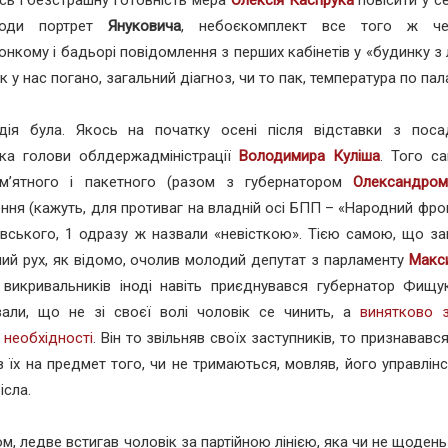
сь і безстрашну готовність мера
Олексія Каспрука
повісити у се
годи портрет
Януковича
, небоєкомплект все того ж чер
онкому і бадьорі повідомлення з перших кабінетів у «будинку з
к у нас погано, загальний діагноз, чи то пак, температура по пал
дія була. Якось на початку осені після відставки з пос
ика голови облдержадміністрації
Володимира Куліша
. Того с
ам’ятного і пакетного (разом з губернатором
Олександро
ння (кажуть, для противаг на владній осі БПП – «Народний фрон
вського, 1 одразу ж назвали «невісткою». Тією самою, що за
ий рух, як відомо, очолив молодий депутат з парламенту
Макс
викривальників іноді навіть приєднувався губернатор Фищук
вали, що не зі своєї волі чоловік се чинить, а
винятково 
ї необхідності
. Він то звільняв своїх заступників, то признававс
в їх на предмет того, чи не тримаються, мовляв, його управлінс
ісла.
ом, ледве встигав чоловік за партійною лінією, яка чи не щоден