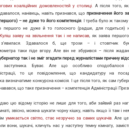
ргових коаліційних домовленостей у столиці
. А після того, як
здавалося, нанівець, навіть признався, що
призначення його за
першого) – не дуже то його компетенція
. І треба було ж такому
то першого не дуже й то голосного (радше, для годиться) н
Куліш заяву на звільнення так і не написав
, як заява першог
 з’явилася. Здавалося б, ще трохи – і стовпчик бук
мометра таки піде вгору. Але він не збурився – після жадан
убернатор так і не зміг згадати перед журналістами причину від
о заступника. Буває. Але що особливо сподобалося 
ністрації, то це повідомлення, що кандидатуру на поса
ка визначатиме конкурсна комісія. І це після того, як сам губе
навався, що таке призначення – компетенція Адміністрації През
даю цю відому історію не лише для того, аби зайвий раз наг
імнаті, звісно, можна шукати чорну кішку, навіть якщо її там і н
тім
умикається світло, стає незручно за самих шукачів
. Але це
оли вони, шукачі, кличуть нас у наступну темну кімнату, заміс