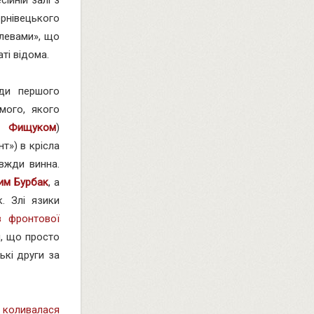
сійній залі з
нівецького
 левами», що
аті відома.
ади першого
амого, якого
м Фищуком
)
т») в крісла
вжди винна.
им Бурбак
, а
. Злі язики
з фронтової
я, що просто
ькі други за
ь
коливалася