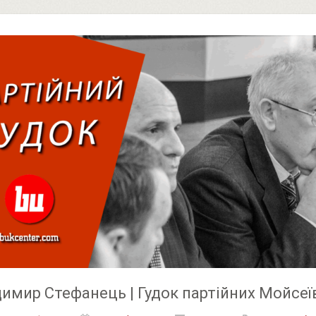
имир Стефанець | Гудок партійних Мойсеї