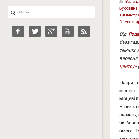
Волод
Буковина
адміністр
Олександ
Від
Реда
безвлад
темних к
вересня
центру»
(
Попри в
місцевог
місцеві 
– неквап
скажіть,
чи бана
нікого. 