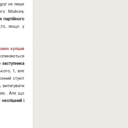
друг не лише
ого Мойсея,
я партійного
дто, якщо у
ових кулішів
, опиняються
о заступника
кого, 1, але
онний стукіт
, витягувати
ях... Але що
 неспішний і