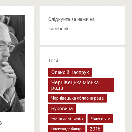
Слідкуйте за нами на
Facebook
Теги
Олексій Каспрук
Чернівецька міська
рада
Чернівецька обласна рада
Буковина
Рідне місто
Чернівецький промінь
в
2016
Олександр Фищук