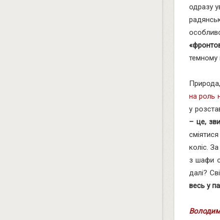
одразу у
радянсь
особливо
«фронтов
темному к
Природа,
на роль 
у розста
– це, зв
сміятися
коліс. З
з шафи с
далі? Св
весь у па
Володим