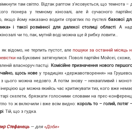
вімкнути там світло. Відтак раптом з’ясовується, що темнота – 
кого піонера у темному кінозалі, але й сучасного партійн
, якщо йому наказано водити спраглих по пустелі
базової дл
ика» і такої розмінної для далекої столиці області
. А на
інозалі чи то, пак, мутній воді можна ще й рибку ловити...
 як відомо, не терпить пустот, але
пошуки за останній місяць н
невістки
на Буковині затягнулися. Поволі партійні Мойсеї, схоже
вленій власноруч пастці.
Комісійне призначення нового першог
ичайно, щось нове
у традиціях «державотворення» на Грушевсь
 з цього можна недовго. А потім знову – неквапливий і монот
а інерцією ще можна якийсь час критикувати тих, кого вже немає
тарі скелети, брязкати голосними словами на прес-конференці
ітло то ж включили і вже всім видно:
король то – голий, потяг –
рі
. Тій, що з гудка.
ир Стефанець
— для
«Доби»