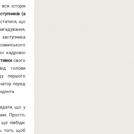
 вся історія
ступників (а
 статися, що
агадування,
о заступника
овинського
ої кадрової
ставки
свого
від голови
ду першого
рнатор перед
идента.
адати, що у
емає. Просто,
 ще півбіди.
ть того, щоб