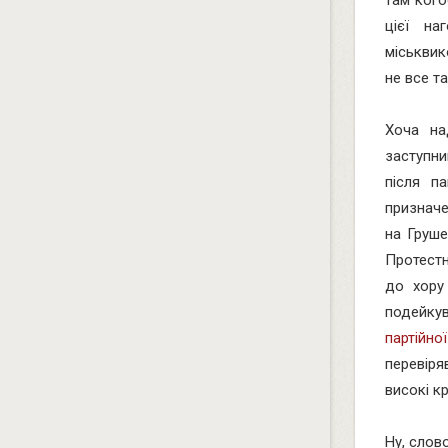
там кого
цієї на
міськвик
не все та
Хоча на
заступн
після п
призначе
на Груше
Протестн
до хору 
подейку
партійно
перевіря
високі кр
Ну, слов