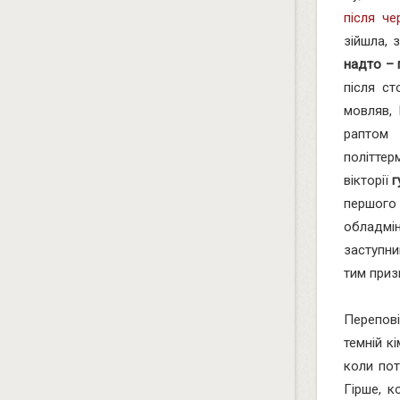
після че
зійшла, 
надто – 
після с
мовляв,
раптом
політтер
вікторії
г
першог
обладмі
заступни
тим приз
Перепові
темній к
коли по
Гірше, к