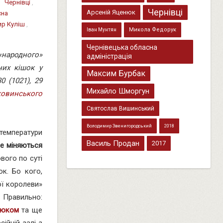
,
Чернівці
,
Чернівці
Арсеній Яценюк
сна
р Куліш
,
Микола Федорук
Іван Мунтян
Чернівецька обласна
«народного»
адміністрація
них кішок у
Максим Бурбак
0 (1021), 29
Михайло Шморгун
ковинського
Святослав Вишинський
Володимир Звенигородський
2018
температури
Василь Продан
2017
не міняються
ового по суті
ок. Бо кого,
ої королеви»
 Правильно:
мюком
та ще