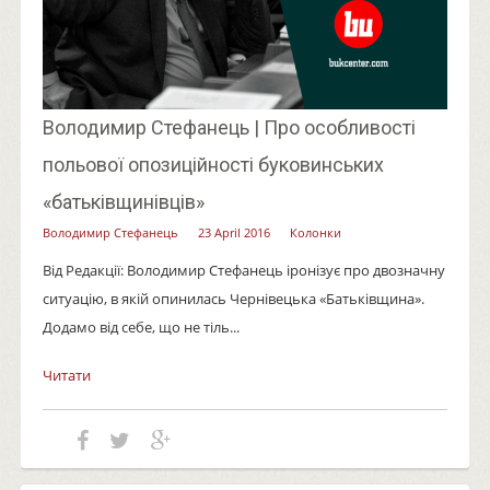
Володимир Стефанець | Про особливості
польової опозиційності буковинських
«батьківщинівців»
Володимир Стефанець
23 April 2016
Колонки
Від Редакції: Володимир Стефанець іронізує про двозначну
ситуацію, в якій опинилась Чернівецька «Батьківщина».
Додамо від себе, що не тіль...
Читати