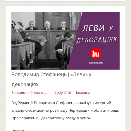
Володимир Стефанець | «Леви» у
декораціях
Володимир Стефанець
17 July 2016
Колонки
Від Редакції: Володимир Стефанець аналізує химерний
владно-опозиційний розклад у Чернівецькій обласній раді.
Про справжню і декоративну владу в регіон...
Читати