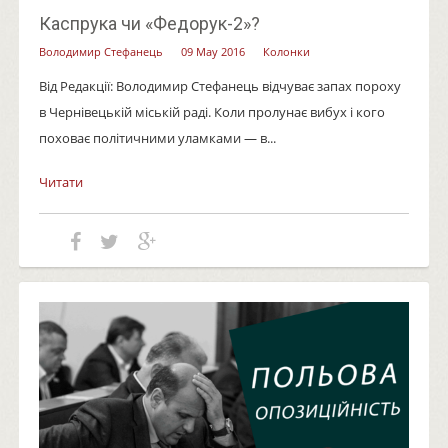
Каспрука чи «Федорук-2»?
Володимир Стефанець
09 May 2016
Колонки
Від Редакції: Володимир Стефанець відчуває запах пороху
в Чернівецькій міській раді. Коли пролунає вибух і кого
поховає політичними уламками — в...
Читати