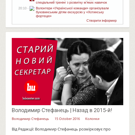
спеціальний тренінг з розвитку м’яких навичок
20:10 -
Волонтери «Української команди» організували
буковинським дітям екскурсію у «Хотинську
фортецю»
Створити інформер
Володимир Стефанець | Назад в 2015-й!
Володимир Стефанець
15 October 2016
Колонки
Від Редакції: Володимир Стефанець розмірковує про