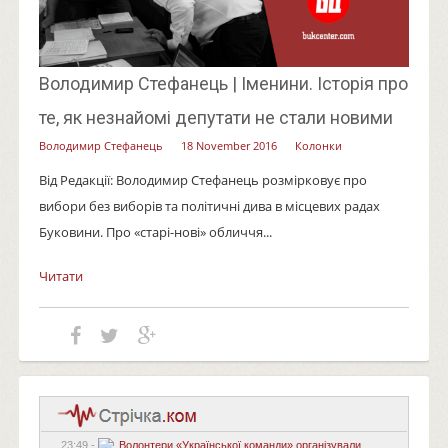
Володимир Стефанець | Іменини. Історія про
те, як незнайомі депутати не стали новими
Володимир Стефанець
18 November 2016
Колонки
Від Редакції: Володимир Стефанець розмірковує про
вибори без виборів та політичні дива в місцевих радах
Буковини. Про «старі-нові» обличчя...
Читати
23:49 -
Волонтери «Української команди» організували