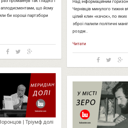
 раз промайнув так гладко і
Над інформаційним горизо
 аплодисментами, що йому
Чернівців минулого тижня в
ли би хороші партзбори
цілий клин «качок», по яких 
зброї палили політичні мані
роздм...
Читати
Воронцов | Тріумф долі