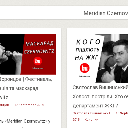
Meridian Czernow
Воронцов | Фестиваль,
Святослав Вишинський
ція та маскарад
Холості постріли. Хто 
witz
департамент ЖКГ?
онцов
17 September 2018
Святослав Вишинський
10 Sep
2018
Колонки
ь «Meridian Czernowitz» у