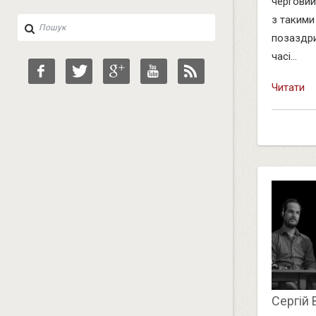
черговий
з такими
позаздри
часі...
Читати
Сергій 