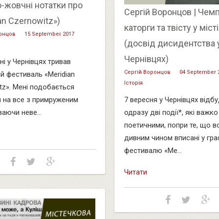
-жовчні нотатки про
Сергій Воронцов | Чем
an Czernowitz»)
каторги та твісту у міст
онцов
15 September 2017
(досвід дисидентства 
Чернівцях)
ні у Чернівцях тривав
Сергій Воронцов
04 September 
й фестиваль «Meridian
Історія
tz». Мені подобається
7 вересня у Чернівцях відб
 на все з примруженим
одразу дві події*, які важк
ваючи неве...
поетичними, попри те, що в
дивним чином вписані у гра
фестивалю «Me...
Читати