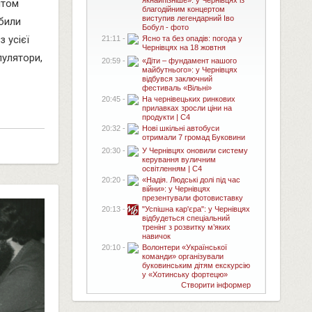
якнайпізніше»: у Чернівцях із
нтом
благодійним концертом
виступив легендарний Іво
били
Бобул - фото
з усієї
21:11 -
Ясно та без опадів: погода у
Чернівцях на 18 жовтня
пулятори,
20:59 -
«Діти – фундамент нашого
майбутнього»: у Чернівцях
відбувся заключний
фестиваль «Вільні»
20:45 -
На чернівецьких ринкових
прилавках зросли ціни на
продукти | C4
20:32 -
Нові шкільні автобуси
отримали 7 громад Буковини
20:30 -
У Чернівцях оновили систему
керування вуличним
освітленням | C4
20:20 -
«Надія. Людські долі під час
війни»: у Чернівцях
презентували фотовиставку
20:13 -
"Успішна кар'єра": у Чернівцях
відбудеться спеціальний
тренінг з розвитку м’яких
навичок
20:10 -
Волонтери «Української
команди» організували
буковинським дітям екскурсію
у «Хотинську фортецю»
Створити інформер