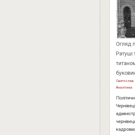
Огляд п
Ратуші 
титаном
буковин
Святослав
Аналітика
Політичні
Чернівец
адмініст
чернівец
кадрових