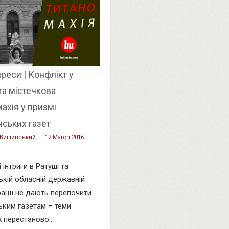
реси | Конфлікт у
та містечкова
ахія у призмі
ських газет
 Вишинський
12 March 2016
 інтриги в Ратуші та
ькій обласній державній
рації не дають перепочити
ьким газетам – теми
 перестаново...