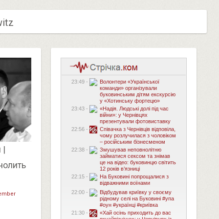
itz
23:49 -
Волонтери «Української
команди» організували
буковинським дітям екскурсію
у «Хотинську фортецю»
23:43 -
«Надія. Людські долі під час
війни»: у Чернівцях
презентували фотовиставку
22:56 -
Співачка з Чернівців відповіла,
чому розлучилася з чоловіком
– російським бізнесменом
 |
22:38 -
Змушував неповнолітню
займатися сексом та знімав
це на відео: буковинцю світить
очолить
12 років в’язниці
22:15 -
На Буковині попрощалися з
відважними воїнами
22:00 -
Відбудував криївку у своєму
tember
рідному селі на Буковині #упа
#оун #українці #криївка
21:30 -
«Хай осінь приходить до вас