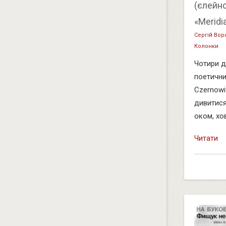
(єлейно
«Meridi
Сергій Вор
Колонки
Чотири д
поетични
Czernowi
дивитися
оком, хо
Читати