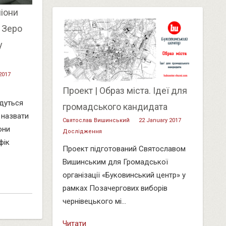
піони
і Зеро
у
2017
Проект | Образ міста. Ідеї для
удуться
громадського кандидата
о назвати
Святослав Вишинський
22 January 2017
они
Дослідження
фік
Проект підготований Святославом
Вишинським для Громадської
організації «Буковинський центр» у
рамках Позачергових виборів
чернівецького мі...
Читати