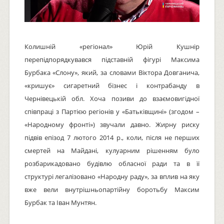
Колишній «регіонал» Юрій Кушнір
перепідпорядкувався підставній фігурі Максима
Бурбака «Слону», який, за словами Віктора Довганича,
«кришує» сигаретний бізнес і контрабанду в
Чернівецькій обл. Хоча позиви до взаємовигідної
співпраці з Партією регіонів у «Батьківщині» (згодом –
«Народному фронті») звучали давно. Жирну риску
підвів епізод 7 лютого 2014 р., коли, після не перших
смертей на Майдані, кулуарним рішенням було
розбарикадовано будівлю обласної ради та в її
структурі легалізовано «Народну раду», за вплив на яку
вже вели внутрішньопартійну боротьбу Максим
Бурбак та Іван Мунтян.