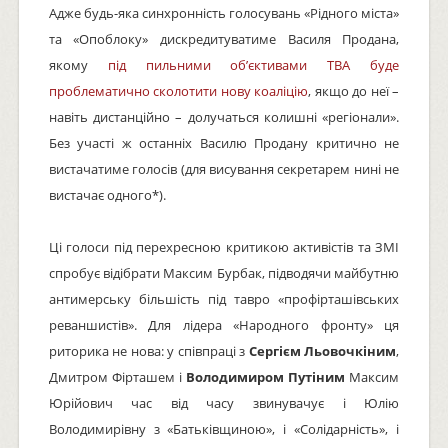
Адже будь-яка синхронність голосувань «Рідного міста»
та «Опоблоку» дискредитуватиме Василя Продана,
якому
під пильними об’єктивами ТВА буде
проблематично сколотити нову коаліцію
, якщо до неї –
навіть дистанційно – долучаться колишні «регіонали».
Без участі ж останніх Василю Продану критично не
вистачатиме голосів (для висування секретарем нині не
вистачає одного*).
Ці голоси під перехресною критикою активістів та ЗМІ
спробує відібрати Максим Бурбак, підводячи майбутню
антимерську більшість під тавро «профірташівських
реваншистів». Для лідера «Народного фронту» ця
риторика не нова: у співпраці з
Сергієм Льовочкіним
,
Дмитром Фірташем і
Володимиром Путіним
Максим
Юрійович час від часу звинувачує і Юлію
Володимирівну з «Батьківщиною», і «Солідарність», і