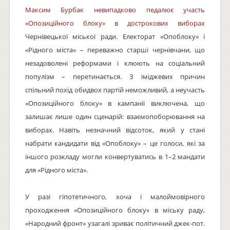
Максим Бурбак невипадково педалює участь
«Опозиційного блоку» в дострокових виборах
Чернівецької міської ради. Електорат «Опоблоку» і
«Рідного міста» – переважно старші чернівчани, що
незадоволені реформами і клюють на соціальний
популізм – перетинається. З іміджевих причин
спільний похід обидвох партій неможливий, а неучасть
«Опозиційного блоку» в кампанії виключена, що
залишає лише один сценарій: взаємопоборювання на
виборах. Навіть незначний відсоток, який у стані
набрати кандидати від «Опоблоку» – це голоси, які за
іншого розкладу могли конвертуватись в 1–2 мандати
для «Рідного міста».
У разі гіпотетичного, хоча і малоймовірного
проходження «Опозиційного блоку» в міську раду,
«Народний фронт» узагалі зриває політичний джек-пот.