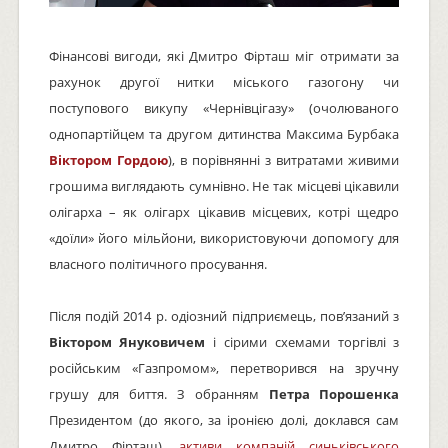
Фінансові вигоди, які Дмитро Фірташ міг отримати за
рахунок другої нитки міського газогону чи
поступового викупу «Чернівцігазу» (очолюваного
однопартійцем та другом дитинства Максима Бурбака
Віктором Гордою
), в порівнянні з витратами живими
грошима виглядають сумнівно. Не так місцеві цікавили
олігарха – як олігарх цікавив місцевих, котрі щедро
«доїли» його мільйони, використовуючи допомогу для
власного політичного просування.
Після подій 2014 р. одіозний підприємець, пов’язаний з
Віктором Януковичем
і сірими схемами торгівлі з
російським «Газпромом», перетворився на зручну
грушу для биття. З обранням
Петра Порошенка
Президентом (до якого, за іронією долі, доклався сам
Дмитро Фірташ),
активи компаній синьківського