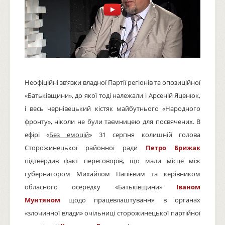
Неофіційні зв’язки владної Партії регіонів та опозиційної
«Батьківщини», до якої тоді належали і Арсеній Яценюк,
і весь чернівецький кістяк майбутнього «Народного
фронту», ніколи не були таємницею для посвячених. В
ефірі «
Без емоцій
» 31 серпня колишній голова
Сторожинецької районної ради
Петро Брижак
підтвердив факт переговорів, що мали місце між
губернатором Михайлом Папієвим та керівником
обласного осередку «Батьківщини»
Іваном
Мунтяном
щодо працевлаштування в органах
«злочинної влади» очільниці сторожинецької партійної