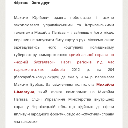
Фірташ і його друг
Максим Юрійович здавна побоювався і таємно
захоплювався управлінськими та інтриганськими
талантами Михайла Папієва – і, зайнявши його місце,
вирішив не випускати биту карту з рук. Можемо лише
здогадуватись, чого коштувало колишньому
губернатору «замороження»
кримінальної справи по
«чорній бухгалтерії» Партії регіонів під час
парламентських виборів
2012 р. на 204
(бессарабському) окрузі, де вже у 2014 р. перемагає
Максим Бурбак. За свідченням політолога
Михайла
Шморгуна
, який «злив» компромат на Михайла
Папієва, слідчі Управління Міністерства внутрішніх
справ у Чернівецькій обл., що відійшло до сфери
впливу «Народного фронту», свідомо «спустили» справу
«на гальмах».