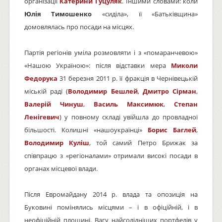
організації
Катерини Гуцуляк
. Іншими словами: коли
Юлія Тимошенко
«сиділа», її «Батьківщина»
домовлялась про посади на місцях.
Партія регіонів уміла розмовляти і з «помаранчевою»
«Нашою Україною»: після відставки мера
Миколи
Федорука
31 березня 2011 р. її фракція в Чернівецькій
міській раді (
Володимир Бешлей
,
Дмитро Сірман
,
Валерій Чинуш
,
Василь Максимюк
,
Степан
Ленігевич
) у повному складі увійшла до провладної
більшості. Колишні «нашоукраїнці»
Борис Баглей
,
Володимир Куліш
, той самий Петро Брижак за
співпрацю з «регіоналами» отримали високі посади в
органах місцевої влади.
Після Евромайдану 2014 р. влада та опозиція на
Буковині помінялись місцями – і в офіційній, і в
неофіційній площині. Вагу найсолідніших портфелів у