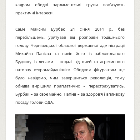
кадром обидві парламентські групи пов’язують
практичні інтереси.
Саме Максим Бурбак 24 січня 2014 р., без
перебільшень, урятував від розправи тодішнього
голову Чернівецької обласної державної адміністрації
Михайла Папієва та вивів його із заблокованого
Будинку із левами – подалі від очей та агресивного
натовпу «евромайданівців». Обидвом фігурантам ще
було невідомо, чим завершиться революція, тому
обидва вирішили прагматично – перестрахуватись.
Бурбак – за своє майно, Папієв – за здоров’я і впливову
посаду голови ОДА.