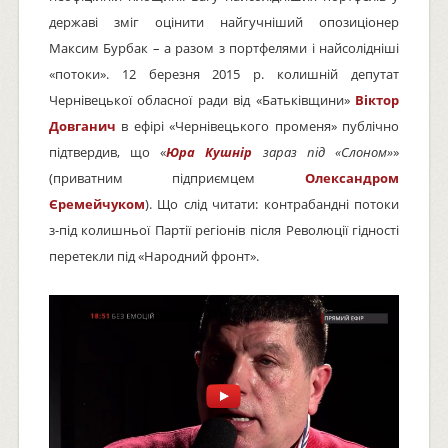
державі зміг оцінити найгучніший опозиціонер
Максим Бурбак – а разом з портфелями і найсолідніші
«потоки». 12 березня 2015 р. колишній депутат
Чернівецької обласної ради від «Батьківщини»
Віктор
Довганич
в ефірі «Чернівецького променя» публічно
підтвердив, що «
Юра Кушнір
зараз під «Слоном»
»
(приватним підприємцем
Олександром
Єремейчуком
). Що слід читати: контрабандні потоки
з-під колишньої Партії регіонів після Революції гідності
перетекли під «Народний фронт».