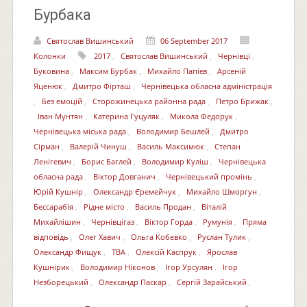
Бурбака
Святослав Вишинський
06 September 2017
Колонки
2017
,
Святослав Вишинський
,
Чернівці
,
Буковина
,
Максим Бурбак
,
Михайло Папієв
,
Арсеній
Яценюк
,
Дмитро Фірташ
,
Чернівецька обласна адміністрація
,
Без емоцій
,
Сторожинецька районна рада
,
Петро Брижак
,
Іван Мунтян
,
Катерина Гуцуляк
,
Микола Федорук
,
Чернівецька міська рада
,
Володимир Бешлей
,
Дмитро
Сірман
,
Валерій Чинуш
,
Василь Максимюк
,
Степан
Ленігевич
,
Борис Баглей
,
Володимир Куліш
,
Чернівецька
обласна рада
,
Віктор Довганич
,
Чернівецький промінь
,
Юрій Кушнір
,
Олександр Єремейчук
,
Михайло Шморгун
,
Бессарабія
,
Рідне місто
,
Василь Продан
,
Віталій
Михайлішин
,
Чернівцігаз
,
Віктор Горда
,
Румунія
,
Пряма
відповідь
,
Олег Хавич
,
Ольга Кобевко
,
Руслан Тулик
,
Олександр Фищук
,
ТВА
,
Олексій Каспрук
,
Ярослав
Кушнірик
,
Володимир Ніконов
,
Ігор Урсулян
,
Ігор
Незборецький
,
Олександр Паскар
,
Сергій Зарайський
,