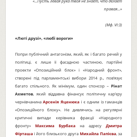
«...Пусть левая рука твоя не знает, что делает
правая...»
(Мф. VI:3)
«Люті друзі», «любі вороги»
Попри публічний антагонізм, який, як і багато речей у
політиці, є лише її фасадною частиною, партійні
проекти «Опозиційний блок» і «Народний фронт»,
створені під парламентські вибори 2014 р., пов’язує
багато спільного. Як мінімум, один спонсор –
Рінат
Ахметов
, який віддавна фінансує політичну кар’єру
чернівчанина
Арсенія Яценюка
і є одним із гаманців
«Опозиційного блоку». Не дивлячись на регулярні
критичні випади керівника фракції «Народного
фронту»
Максима Бурбака
на адресу
Дмитра
Фірташа
і його близького друга
Михайла Папієва
, за