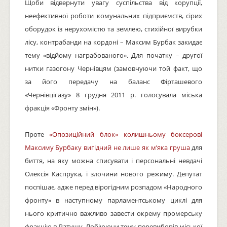
Щоби відвернути увагу суспільства від корупції,
неефективної роботи комунальних підприємств, сірих
оборудок із нерухомістю та землею, стихійної вирубки
лісу, контрабанди на кордоні – Максим Бурбак закидає
тему «відйому награбованого». Для початку – другої
нитки газогону Чернівцям (замовчуючи той факт, що
за його передачу на баланс Фірташевого
«Чернівцігазу» 8 грудня 2011 р. голосувала міська
фракція «Фронту змін»).
Проте
«Опозиційний блок» колишньому боксерові
Максиму Бурбаку вигідний не лише як м’яка груша
для
биття, на яку можна списувати і персональні невдачі
Олексія Каспрука, і злочини нового режиму. Депутат
поспішає, адже перед вірогідним розпадом «Народного
фронту» в наступному парламентському циклі для
нього критично важливо завести окрему промерську
фракцію в Ратушу. Лобіюючи тему перевиборів міської