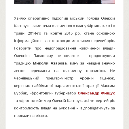
Хвилю оперативно підхопив міський голова Олексій
Каспрук – саме тема «злочинного клану Фірташа», як і в
травні 2014-го та жовтні 2015 рр., стане основною
інформаційною заготовкою до можливих перевиборів.
Говорити про недопрацювання «злочинної влади»
Олексієві Павловичу не хочеться – продовжуючи
традицію
Миколи Азарова
, вину за невдачі значно
легше перекласти на «злочинну опозицію». Не
чернівецький прем’єр-міністр Арсеній Яценюк,
керівник найбільшої парламентської фракції Максим
Бурбак, «фронтовий» губернатор
Олександр Фищук
та «фронтовий» мер Олексій Каспрук, які четвертий рік
контролюють владу на Буковині – відповідатимуть за
провали на місцях.