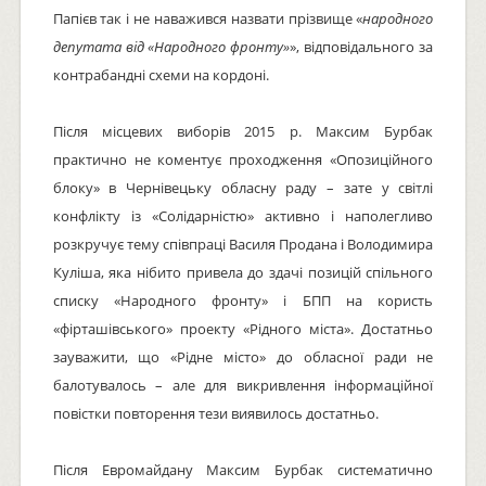
Папієв так і не наважився назвати прізвище «
народного
депутата від «Народного фронту»
», відповідального за
контрабандні схеми на кордоні.
Після місцевих виборів 2015 р. Максим Бурбак
практично не коментує проходження «Опозиційного
блоку» в Чернівецьку обласну раду – зате у світлі
конфлікту із «Солідарністю» активно і наполегливо
розкручує тему співпраці Василя Продана і Володимира
Куліша, яка нібито привела до здачі позицій спільного
списку «Народного фронту» і БПП на користь
«фірташівського» проекту «Рідного міста». Достатньо
зауважити, що «Рідне місто» до обласної ради не
балотувалось – але для викривлення інформаційної
повістки повторення тези виявилось достатньо.
Після Евромайдану Максим Бурбак систематично