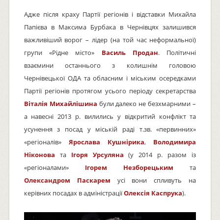
Адже після краху Партії регіонів і відставки Михайла
Папієва в Максима Бурбака в Чернівцях залишився
важливіший ворог – лідер (на той час неформальної)
групи «Рідне місто»
Василь Продан
. Політичні
взаємини останнього з колишнім головою
Чернівецької ОДА та обласним і міським осередками
Партії регіонів протягом усього періоду секретарства
Віталія Михайлішина
були далеко не безхмарними –
а навесні 2013 р. вилились у відкритий конфлікт та
усунення з посад у міській раді т.зв. «первинних»
«регіоналів»
Ярослава Кушнірика
,
Володимира
Ніконова
та
Ігоря Урсуляна
(у 2014 р. разом із
«регіоналами»
Ігорем Незборецьким
та
Олександром Паскарем
усі вони спливуть на
керівних посадах в адміністрації
Олексія Каспрука
).