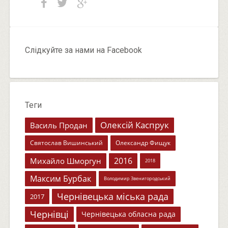
Слідкуйте за нами на Facebook
Теги
Олексій Каспрук
Василь Продан
Святослав Вишинський
Олександр Фищук
2016
Михайло Шморгун
2018
Максим Бурбак
Володимир Звенигородський
Чернівецька міська рада
2017
Чернівці
Чернівецька обласна рада