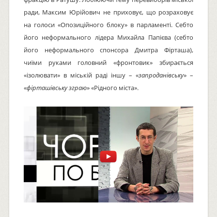
ради, Максим Юрійович не приховує, що розраховує
на голоси «Опозиційного блоку» в парламенті. Себто
його неформального лідера Михайла Папієва (себто
його неформального спонсора Дмитра Фірташа),
чиїми руками головний «фронтовик» збирається
«ізолювати» в міській раді іншу – «
запроданівську
» –
«
фірташівську зграю
» «Рідного міста».