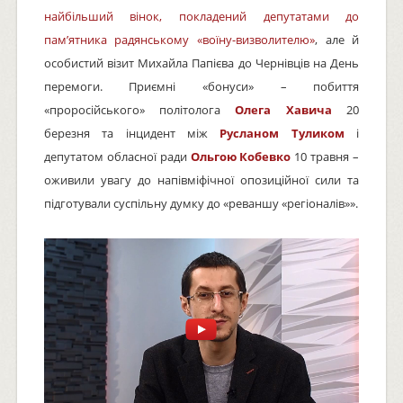
найбільший вінок, покладений депутатами до
пам’ятника радянському «воїну-визволителю»
, але й
особистий візит Михайла Папієва до Чернівців на День
перемоги. Приємні «бонуси» – побиття
«проросійського» політолога
Олега Хавича
20
березня та інцидент між
Русланом Туликом
і
депутатом обласної ради
Ольгою Кобевко
10 травня –
оживили увагу до напівміфічної опозиційної сили та
підготували суспільну думку до «реваншу «регіоналів»».