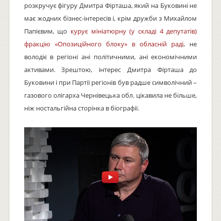
розкручує фігуру Дмитра Фірташа, який на Буковині не
має жодних бізнес-інтересів і, крім дружби з Михайлом
Папієвим, що
курує мініатюрну (у складі 4 депутатів)
фракцію «Опозиційного блоку» в обласній раді
, не
володіє в регіоні ані політичними, ані економічними
активами. Зрештою, інтерес Дмитра Фірташа до
Буковини і при Партії регіонів був радше символічний –
газового олігарха Чернівецька обл. цікавила не більше,
ніж ностальгійна сторінка в біографії.