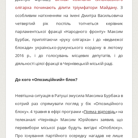
олігарха починають ділити тріумфатори Майдану
. З
особливим натхненням на імені Дмитра Васильовича
четвертий рік поспіль топчеться керівник
парламентської фракції «Народного фронту» Максим
Бурбак, приплітаючи «руку олігарха» і до «ведмежої
блокади» українсько-румунського кордону в лютому
2016 р., і до голосувань місцевих депутатів, і до
діяльності цілої фракції в Чернівецькій міській раді.
До кого «Опозиційний» блок?
Невтішна ситуація в Ратуші змусила Максима Бурбака в
котрий раз спрямувати погляд у бік «Опозиційного
блоку». 4 травня в ефірі програми «
Пряма відповідь
» на
телеканалі «Чернівці» Максим Юрійович заявив, що
перевибори міської ради будуть вигідні «Опоблоку».
Про існування партійного осередку нагадав не лише