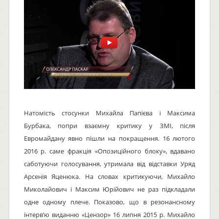
Натомість стосунки Михайла Папієва і Максима
Бурбака, попри взаємну критику у ЗМІ, після
Евромайдану явно пішли на покращення. 16 лютого
2016 р. саме фракція «Опозиційного блоку», вдавано
саботуючи голосування, утримала від відставки Уряд
Арсенія Яценюка. На словах критикуючи, Михайло
Миколайович і Максим Юрійович не раз підкладали
одне одному плече. Показово, що в резонансному
інтерв’ю виданню «Цензор» 16 липня 2015 р. Михайло