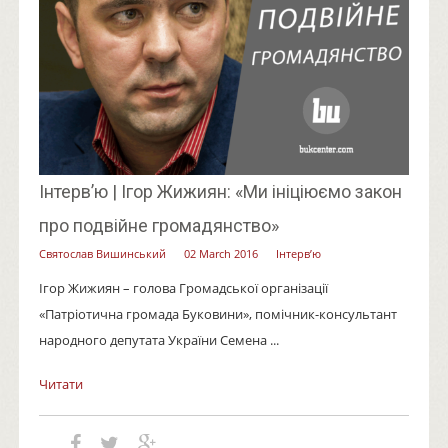
Інтерв’ю | Ігор Жижиян: «Ми ініціюємо закон
про подвійне громадянство»
Святослав Вишинський
02 March 2016
Інтерв’ю
Ігор Жижиян – голова Громадської організації
«Патріотична громада Буковини», помічник-консультант
народного депутата України Семена ...
Читати