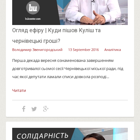
Огляд ефіру | Куди пішов Куліш та
чернівецькі гроші?
Володимир Звенигородський
13 September 2016
Аналітика
Перша декада вересня ознаменована завершенням
довготривалої сьомої сесії Чернівецької міської ради, під
час якої депутати ламали списи довкола розподі...
Читати