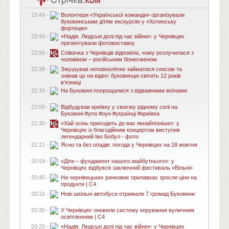
23:49 -
Волонтери «Української команди» організували
буковинським дітям екскурсію у «Хотинську
фортецю»
23:43 -
«Надія. Людські долі під час війни»: у Чернівцях
презентували фотовиставку
22:56 -
Співачка з Чернівців відповіла, чому розлучилася з
чоловіком – російським бізнесменом
22:38 -
Змушував неповнолітню займатися сексом та
знімав це на відео: буковинцю світить 12 років
в’язниці
22:15 -
На Буковині попрощалися з відважними воїнами
22:00 -
Відбудував криївку у своєму рідному селі на
Буковині #упа #оун #українці #криївка
21:30 -
«Хай осінь приходить до вас якнайпізніше»: у
Чернівцях із благодійним концертом виступив
легендарний Іво Бобул - фото
21:11 -
Ясно та без опадів: погода у Чернівцях на 18 жовтня
20:59 -
«Діти – фундамент нашого майбутнього»: у
Чернівцях відбувся заключний фестиваль «Вільні»
20:45 -
На чернівецьких ринкових прилавках зросли ціни на
продукти | C4
20:32 -
Нові шкільні автобуси отримали 7 громад Буковини
20:30 -
У Чернівцях оновили систему керування вуличним
освітленням | C4
20:20 -
«Надія. Людські долі під час війни»: у Чернівцях