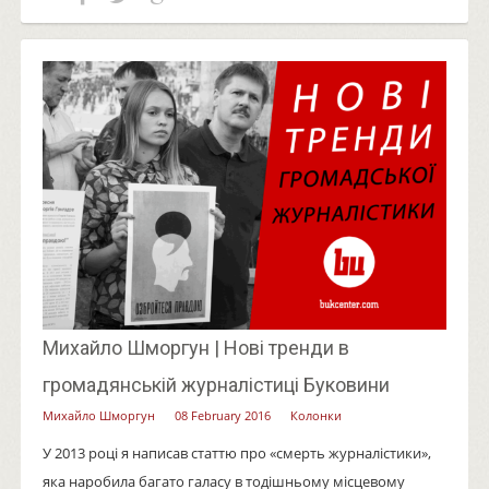
Михайло Шморгун | Нові тренди в
громадянській журналістиці Буковини
Михайло Шморгун
08 February 2016
Колонки
У 2013 році я написав статтю про «смерть журналістики»,
яка наробила багато галасу в тодішньому місцевому