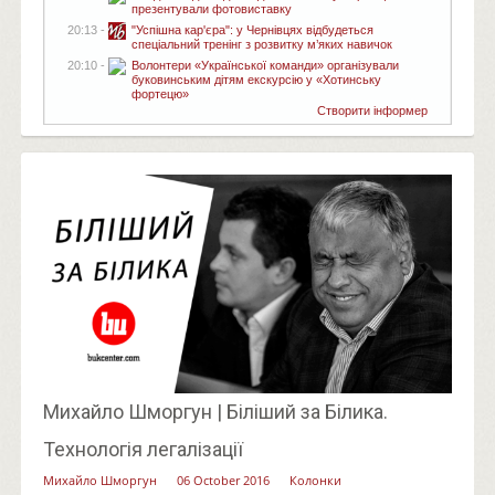
презентували фотовиставку
20:13 -
"Успішна кар'єра": у Чернівцях відбудеться
спеціальний тренінг з розвитку м’яких навичок
20:10 -
Волонтери «Української команди» організували
буковинським дітям екскурсію у «Хотинську
фортецю»
Створити інформер
Михайло Шморгун | Біліший за Білика.
Технологія легалізації
Михайло Шморгун
06 October 2016
Колонки