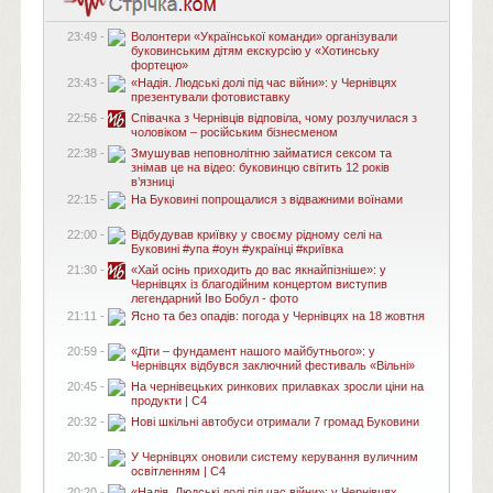
23:49 -
Волонтери «Української команди» організували
буковинським дітям екскурсію у «Хотинську
фортецю»
23:43 -
«Надія. Людські долі під час війни»: у Чернівцях
презентували фотовиставку
22:56 -
Співачка з Чернівців відповіла, чому розлучилася з
чоловіком – російським бізнесменом
22:38 -
Змушував неповнолітню займатися сексом та
знімав це на відео: буковинцю світить 12 років
в’язниці
22:15 -
На Буковині попрощалися з відважними воїнами
22:00 -
Відбудував криївку у своєму рідному селі на
Буковині #упа #оун #українці #криївка
21:30 -
«Хай осінь приходить до вас якнайпізніше»: у
Чернівцях із благодійним концертом виступив
легендарний Іво Бобул - фото
21:11 -
Ясно та без опадів: погода у Чернівцях на 18 жовтня
20:59 -
«Діти – фундамент нашого майбутнього»: у
Чернівцях відбувся заключний фестиваль «Вільні»
20:45 -
На чернівецьких ринкових прилавках зросли ціни на
продукти | C4
20:32 -
Нові шкільні автобуси отримали 7 громад Буковини
20:30 -
У Чернівцях оновили систему керування вуличним
освітленням | C4
20:20 -
«Надія. Людські долі під час війни»: у Чернівцях