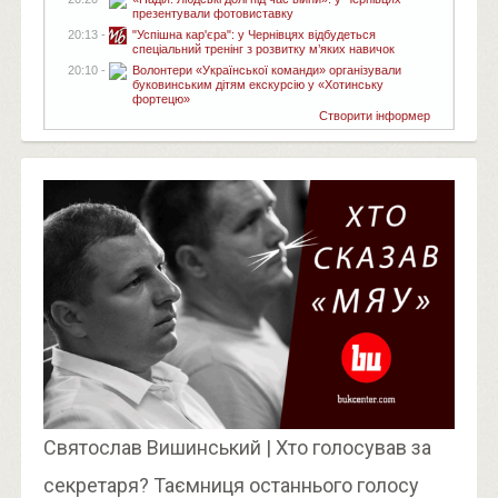
презентували фотовиставку
20:13 -
"Успішна кар'єра": у Чернівцях відбудеться
спеціальний тренінг з розвитку м’яких навичок
20:10 -
Волонтери «Української команди» організували
буковинським дітям екскурсію у «Хотинську
фортецю»
Створити інформер
Святослав Вишинський | Хто голосував за
секретаря? Таємниця останнього голосу