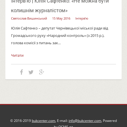
Інтерв’ю | Юлія Сафтенко: «Не можна бути
колишнім журналістом»
Святослав Вишинський
15 May 2016
Інтерв’ю
Юлія Сафтенко – депутат Чернівецької міської ради від
Громадського руху «Народний контроль» (з 2015 р.),
голова комісії з питань зак...
Читати
© 2016-2019
bukcenter.com
, E-mail:
info@bukcenter.com
, Powered
by
QCMS
g+