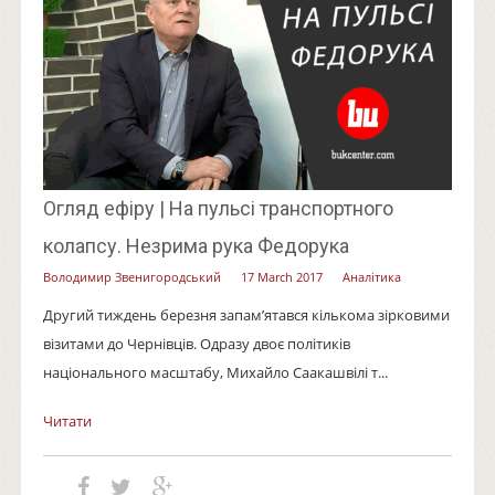
Огляд ефіру | На пульсі транспортного
колапсу. Незрима рука Федорука
Володимир Звенигородський
17 March 2017
Аналітика
Другий тиждень березня запам’ятався кількома зірковими
візитами до Чернівців. Одразу двоє політиків
національного масштабу, Михайло Саакашвілі т...
Читати