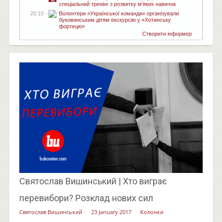
спеціальний тренінг з розвитку м’яких навичок
20:10 -
Волонтери «Української команди» організували
буковинським дітям екскурсію у «Хотинську
фортецю»
Створити інформер
Святослав Вишинський | Хто виграє
перевибори? Розклад нових сил
Святослав Вишинський
23 January 2017
Колонки