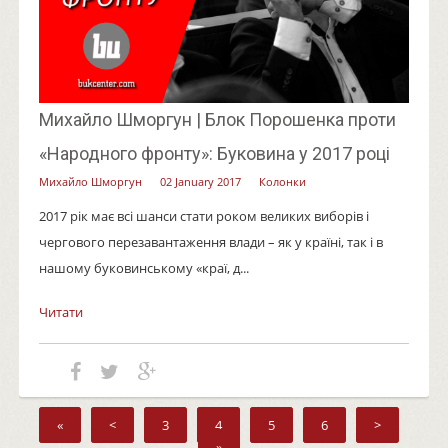
Михайло Шморгун | Блок Порошенка проти
«Народного фронту»: Буковина у 2017 році
Михайло Шморгун
02 January 2017
Колонки
2017 рік має всі шанси стати роком великих виборів і
чергового перезавантаження влади – як у країні, так і в
нашому буковинському «краї, д...
Читати
«
<
3
4
5
6
>
»