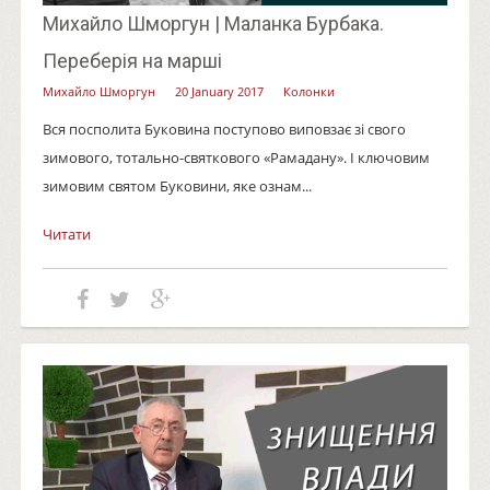
Михайло Шморгун | Маланка Бурбака.
Переберія на марші
Михайло Шморгун
20 January 2017
Колонки
Вся посполита Буковина поступово виповзає зі свого
зимового, тотально-святкового «Рамадану». І ключовим
зимовим святом Буковини, яке ознам...
Читати