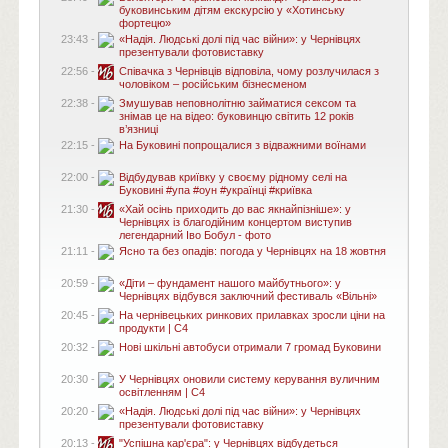
буковинським дітям екскурсію у «Хотинську
фортецю»
23:43 -
«Надія. Людські долі під час війни»: у Чернівцях
презентували фотовиставку
22:56 -
Співачка з Чернівців відповіла, чому розлучилася з
чоловіком – російським бізнесменом
22:38 -
Змушував неповнолітню займатися сексом та
знімав це на відео: буковинцю світить 12 років
в’язниці
22:15 -
На Буковині попрощалися з відважними воїнами
22:00 -
Відбудував криївку у своєму рідному селі на
Буковині #упа #оун #українці #криївка
21:30 -
«Хай осінь приходить до вас якнайпізніше»: у
Чернівцях із благодійним концертом виступив
легендарний Іво Бобул - фото
21:11 -
Ясно та без опадів: погода у Чернівцях на 18 жовтня
20:59 -
«Діти – фундамент нашого майбутнього»: у
Чернівцях відбувся заключний фестиваль «Вільні»
20:45 -
На чернівецьких ринкових прилавках зросли ціни на
продукти | C4
20:32 -
Нові шкільні автобуси отримали 7 громад Буковини
20:30 -
У Чернівцях оновили систему керування вуличним
освітленням | C4
20:20 -
«Надія. Людські долі під час війни»: у Чернівцях
презентували фотовиставку
20:13 -
"Успішна кар'єра": у Чернівцях відбудеться