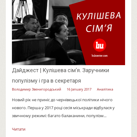
Дайджест | Кулішева сім’я. Заручники
популізму і гра в секретаря
Володимир Звенигородський
16 January 2017
Аналітика
Новий рік не приніс до чернівецької політики нічого
нового. Перша у 2017 році сесія міськради відбулася у
звичному режимі: багато балаканини, популізм...
Читати