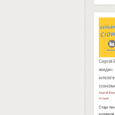
Сергій 
жиди».
інтеліг
сіоніз
Сергій Вор
Історія
Старі тек
коханців