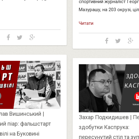
спортивний журналіст Георг
Мазурашу, на 203 окрузі, цілк
Читати
лав Вишинський |
Захар Подкидишев | П
ий піар: фальшстарт
здобутки Каспрука:
ілі на Буковині
пересунутий стіл та зу