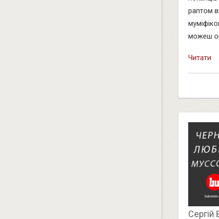
раптом в
муміфіко
можеш оці
Читати
Сергій 