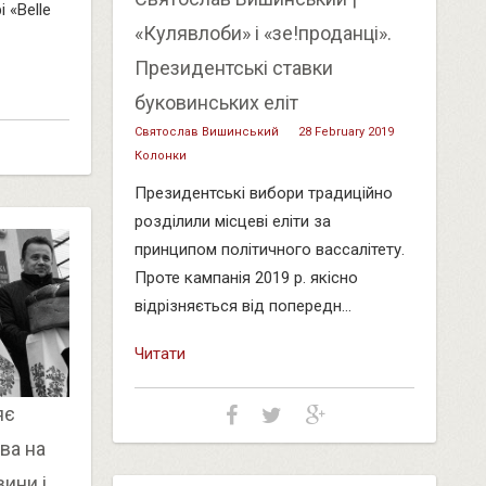
 «Belle
«Кулявлоби» і «зе!проданці».
Президентські ставки
буковинських еліт
Святослав Вишинський
28 February 2019
Колонки
Президентські вибори традиційно
розділили місцеві еліти за
принципом політичного вассалітету.
Проте кампанія 2019 р. якісно
відрізняється від попередн...
Читати
яє
ва на
вини і