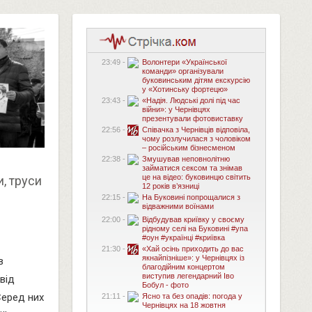
23:49 -
Волонтери «Української
команди» організували
буковинським дітям екскурсію
у «Хотинську фортецю»
23:43 -
«Надія. Людські долі під час
війни»: у Чернівцях
презентували фотовиставку
22:56 -
Співачка з Чернівців відповіла,
чому розлучилася з чоловіком
– російським бізнесменом
22:38 -
Змушував неповнолітню
займатися сексом та знімав
це на відео: буковинцю світить
, труси
12 років в’язниці
22:15 -
На Буковині попрощалися з
відважними воїнами
22:00 -
Відбудував криївку у своєму
рідному селі на Буковині #упа
#оун #українці #криївка
21:30 -
«Хай осінь приходить до вас
якнайпізніше»: у Чернівцях із
в
благодійним концертом
виступив легендарний Іво
від
Бобул - фото
Серед них
21:11 -
Ясно та без опадів: погода у
Чернівцях на 18 жовтня