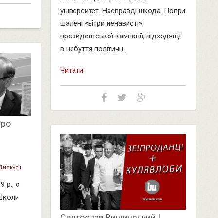
університет. Насправді шкода. Попри
шалені «вітри ненависті»
президентської кампанії, відходящі
в небуття політичн...
Читати
про
Дискусії
 р., о
 Школи
Святослав Вишинський |