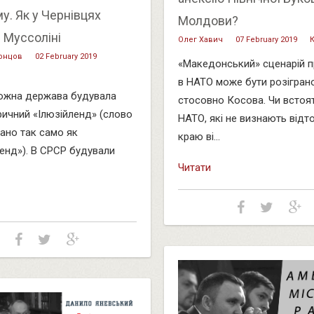
. Як у Чернівцях
Молдови?
 Муссоліні
Олег Хавич
07 February 2019
онцов
02 February 2019
«Македонський» сценарій п
в НАТО може бути розігран
ожна держава будувала
стосовно Косова. Чи встоят
оричний «Ілюзійленд» (слово
НАТО, які не визнають відт
но так само як
краю ві...
енд»). В СРСР будували
Читати