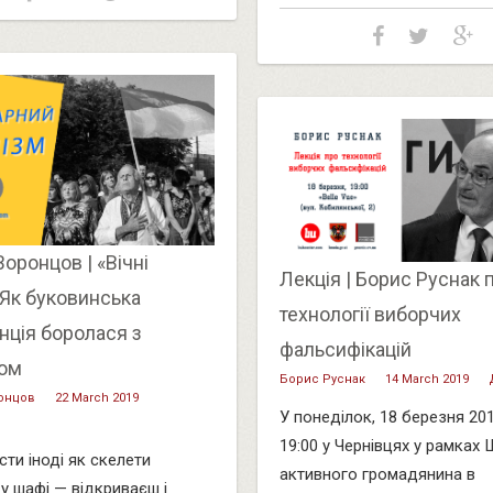
Воронцов | «Вічні
Лекція | Борис Руснак 
 Як буковинська
технології виборчих
енція боролася з
фальсифікацій
мом
Борис Руснак
14 March 2019
онцов
22 March 2019
У понеділок, 18 березня 2019
19:00 у Чернівцях у рамках
сти іноді як скелети
активного громадянина в
 у шафі — відкриваєш і