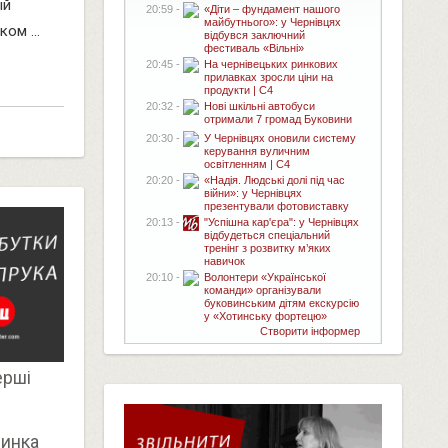
ій
20:59 -
«Діти – фундамент нашого
майбутнього»: у Чернівцях
ом ...
відбувся заключний
фестиваль «Вільні»
20:45 -
На чернівецьких ринкових
прилавках зросли ціни на
продукти | C4
20:32 -
Нові шкільні автобуси
отримали 7 громад Буковини
20:30 -
У Чернівцях оновили систему
керування вуличним
освітленням | C4
20:20 -
«Надія. Людські долі під час
війни»: у Чернівцях
презентували фотовиставку
20:13 -
"Успішна кар'єра": у Чернівцях
відбудеться спеціальний
тренінг з розвитку м’яких
навичок
20:10 -
Волонтери «Української
команди» організували
буковинським дітям екскурсію
у «Хотинську фортецю»
Створити інформер
ерші
пинка