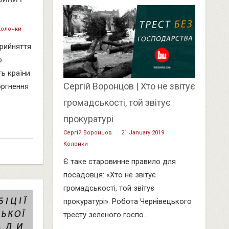
Колонки
рийняття
о
ь країни
Сергій Воронцов | Хто не звітує
оргнення
громадськості, той звітує
прокуратурі
Сергій Воронцов
21 January 2019
Колонки
Є таке старовинне правило для
посадовця: «Хто не звітує
громадськості, той звітує
прокуратурі». Робота Чернівецького
тресту зеленого госпо...