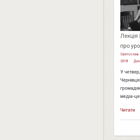
Лекція 
про уро
Святослав
2018
Дис
У четвер,
Чернівця
громадя
медіа-цен
Читати