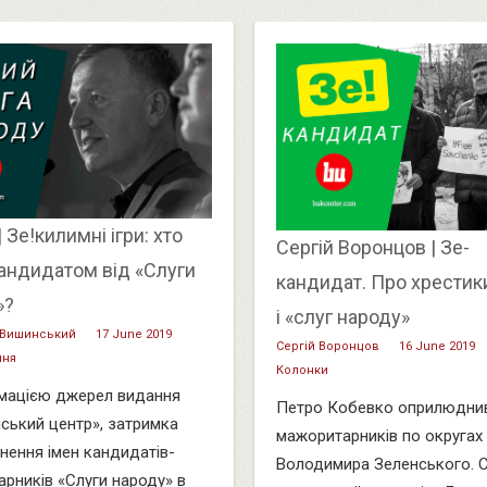
| Зе!килимні ігри: хто
Сергій Воронцов | Зе-
андидатом від «Слуги
кандидат. Про хрестики
»?
і «слуг народу»
 Вишинський
17 June 2019
Сергій Воронцов
16 June 2019
ння
Колонки
мацією джерел видання
Петро Кобевко оприлюдни
ський центр», затримка
мажоритарників по округах 
ення імен кандидатів-
Володимира Зеленського. 
рників «Слуги народу» в