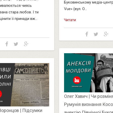
Буковинському медіа-центрі
ивалюється чиясь
Vue» (вул. О...
вана стара любов. І ти
нити її принади вж...
Читати
Олег Хавич | Чи розмін
Румунія визнання Косо
Воронцов | Підсумки
анексію Північної Буко