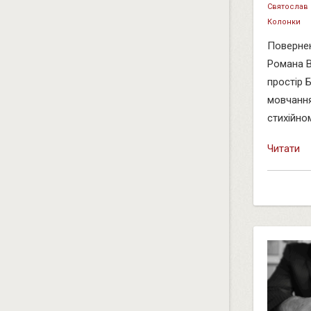
Святослав
Колонки
Повернен
Романа В
простір 
мовчання
стихійном
Читати