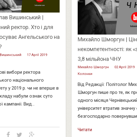
лав Вишинський |
ний ректор. Хто і для
осуває Ангельського на
Михайло Шморгун | Цін
?
некомпетентності: як «
 Вишинський
17 April 2019
3,8 мільйона ЧНУ
Михайло Шморгун
02 April 2019
ві вибори ректора
Колонки
ького національного
Від Редакції: Політолог Ми
ету у 2019 р. чи не вперше в
Шморгун пише про те, як п
закладу набули ознак суто
одного місяця Чернівецьки
ї кампанії. Вид...
університет втратив значну 
безгосподарно повернувши .
Читати