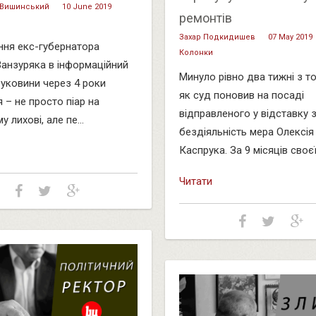
 Вишинський
10 June 2019
ремонтів
Захар Подкидишев
07 May 2019
ня екс-губернатора
Колонки
анзуряка в інформаційний
Минуло рівно два тижні з то
Буковини через 4 роки
як суд поновив на посаді
 – не просто піар на
відправленого у відставку 
у лихові, але пе...
бездіяльність мера Олексія
Каспрука. За 9 місяців своєї,
Читати