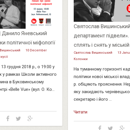
Святослав Вишинський 
| Данило Яневський
департамент підвели».
ки політичної міфології
сплять і снять у міській
 Вишинський
10 December
Святослав Вишинський
13 Janu
кусії
Колонки
 13 грудня 2018 р., о 19:00 у
На туманному горизонті ка
х у рамках Школи активного
політики нової міської влад
нина в Буковинському
р. обіцяють прояснення. Нер
трі «Belle Vue» (вул. О. Ко...
яку закидають чернівецьк
секретарю і його ...
Читати