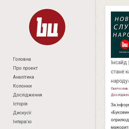
Головна
Інсайд 
Про проект
стане к
Аналітика
народу
Колонки
Святослав
Дослідження
Дослідже
Історія
За інфор
«Буковин
Дискусії
оприлюдн
Інтерв’ю
мажорита