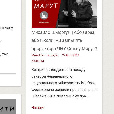
го часу,
Михайло Шморгун | Або зараз,
або ніколи. Чи звільнять
за
проректора ЧНУ Сільву Марут?
 так...
Михайло Шморгун
22 April 2019
Колонки
Всі три претенденти на посаду
ректора Чернівецького
національного університету ім. Юрія
Федьковича заявили про звільнення
і небажання в подальшому пра...
Читати