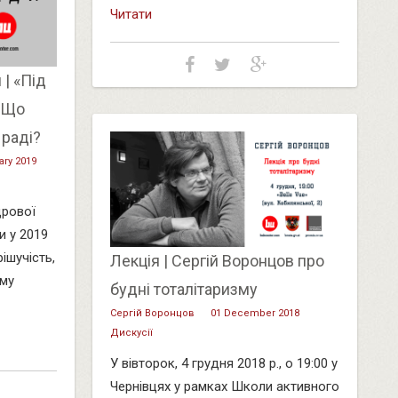
Читати
| «Під
 Що
 раді?
ary 2019
дрової
и у 2019
ішучість,
Лекція | Сергій Воронцов про
ому
будні тоталітаризму
Сергій Воронцов
01 December 2018
Дискусії
У вівторок, 4 грудня 2018 р., о 19:00 у
Чернівцях у рамках Школи активного