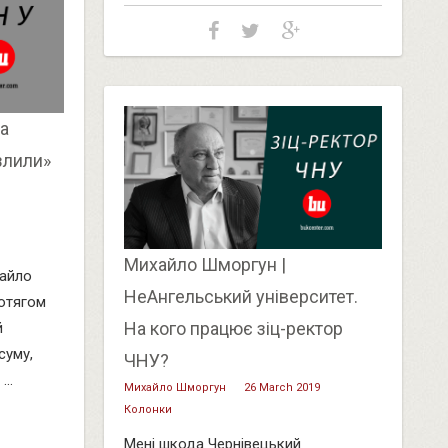
а
злили»
Михайло Шморгун |
хайло
НеАнгельський університет.
ротягом
На кого працює зіц-ректор
й
суму,
ЧНУ?
..
Михайло Шморгун
26 March 2019
Колонки
Мені шкода Чернівецький