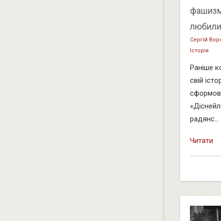
фашизму
любили
Сергій Вор
Історія
Раніше к
свій іст
сформова
«Діснейл
радянс...
Читати