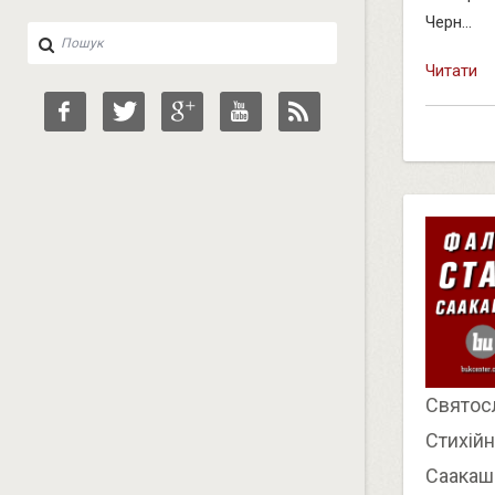
Черн...
Читати
Святос
Стихійн
Саакашв