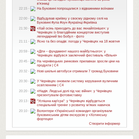
в’язниці
22:15 -
На Буковині попрощалися з відважними воїнами
22:00 -
Відбудував криївку у своєму рідному селі на
Буковині #упа #оун #українці #криївка
21:30 -
«Хай осінь приходить до вас якнайпізніше»: у
Чернівцях із благодійним концертом виступив
легендарний Іво Бобул - фото
21:11 -
Ясно та без опадів: погода у Чернівцях на 18 жовтня
20:59 -
«Діти – фундамент нашого майбутнього»: у
Чернівцях відбувся заключний фестиваль «Вільні»
20:45 -
На чернівецьких ринкових прилавках зросли ціни на
продукти | C4
20:32 -
Нові шкільні автобуси отримали 7 громад Буковини
20:30 -
У Чернівцях оновили систему керування вуличним
освітленням | C4
20:20 -
«Надія. Людські долі під час війни»: у Чернівцях
презентували фотовиставку
20:13 -
"Успішна кар'єра": у Чернівцях відбудеться
спеціальний тренінг з розвитку м’яких навичок
20:10 -
Волонтери «Української команди» організували
буковинським дітям екскурсію у «Хотинську
фортецю»
Створити інформер