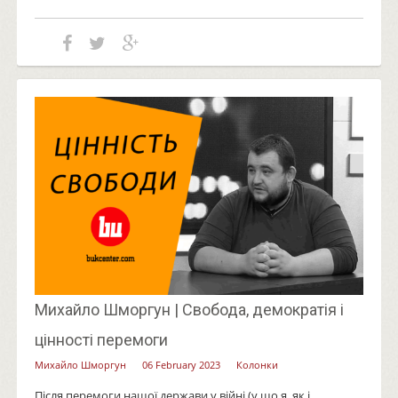
Михайло Шморгун | Свобода, демократія і
цінності перемоги
Михайло Шморгун
06 February 2023
Колонки
Після перемоги нашої держави у війні (у що я, як і