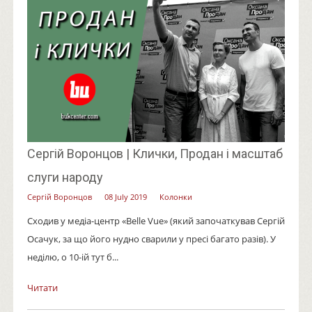
Сергій Воронцов | Клички, Продан і масштаб
слуги народу
Сергій Воронцов
08 July 2019
Колонки
Сходив у медіа-центр «Belle Vue» (який започаткував Сергій
Осачук, за що його нудно сварили у пресі багато разів). У
неділю, о 10-ій тут б...
Читати