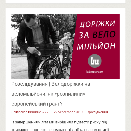
Розслідування | Велодоріжки на
веломільйони: як «розпилили»
европейський грант?
Святослав Вишинський
22 September 2019
Дослідження
Із завершенням літа ми вирішили підвести риску під
тривалою епопеєю веломодернізації та велоадаптації