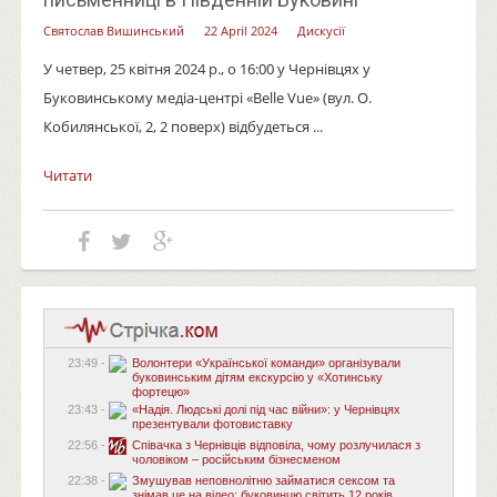
Святослав Вишинський
22 April 2024
Дискусії
У четвер, 25 квітня 2024 р., о 16:00 у Чернівцях у
Буковинському медіа-центрі «Belle Vue» (вул. О.
Кобилянської, 2, 2 поверх) відбудеться ...
Читати
23:49 -
Волонтери «Української команди» організували
буковинським дітям екскурсію у «Хотинську
фортецю»
23:43 -
«Надія. Людські долі під час війни»: у Чернівцях
презентували фотовиставку
22:56 -
Співачка з Чернівців відповіла, чому розлучилася з
чоловіком – російським бізнесменом
22:38 -
Змушував неповнолітню займатися сексом та
знімав це на відео: буковинцю світить 12 років