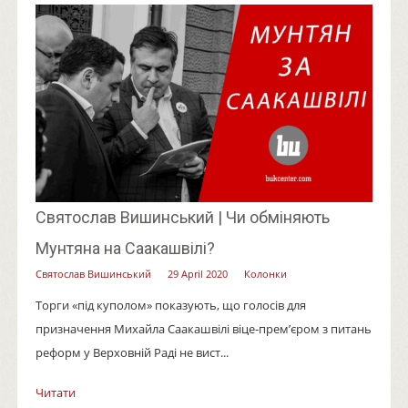
Святослав Вишинський | Чи обміняють
Мунтяна на Саакашвілі?
Святослав Вишинський
29 April 2020
Колонки
Торги «під куполом» показують, що голосів для
призначення Михайла Саакашвілі віце-прем’єром з питань
реформ у Верховній Раді не вист...
Читати