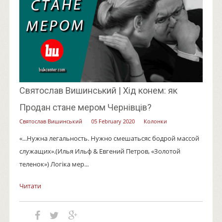
Святослав Вишинський | Хід конем: як
Продан стане мером Чернівців?
Святослав Вишинський
05 February 2020
Колонки
«...Нужна легальность. Нужно смешатьсяс бодрой массой
служащих».(Илья Ильф & Евгений Петров, «Золотой
теленок») Логіка мер...
Читати