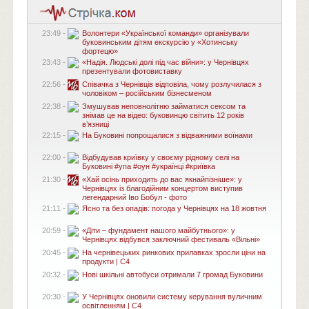
23:49 -
Волонтери «Української команди» організували
буковинським дітям екскурсію у «Хотинську
фортецю»
23:43 -
«Надія. Людські долі під час війни»: у Чернівцях
презентували фотовиставку
22:56 -
Співачка з Чернівців відповіла, чому розлучилася з
чоловіком – російським бізнесменом
22:38 -
Змушував неповнолітню займатися сексом та
знімав це на відео: буковинцю світить 12 років
в’язниці
22:15 -
На Буковині попрощалися з відважними воїнами
22:00 -
Відбудував криївку у своєму рідному селі на
Буковині #упа #оун #українці #криївка
21:30 -
«Хай осінь приходить до вас якнайпізніше»: у
Чернівцях із благодійним концертом виступив
легендарний Іво Бобул - фото
21:11 -
Ясно та без опадів: погода у Чернівцях на 18 жовтня
20:59 -
«Діти – фундамент нашого майбутнього»: у
Чернівцях відбувся заключний фестиваль «Вільні»
20:45 -
На чернівецьких ринкових прилавках зросли ціни на
продукти | C4
20:32 -
Нові шкільні автобуси отримали 7 громад Буковини
20:30 -
У Чернівцях оновили систему керування вуличним
освітленням | C4