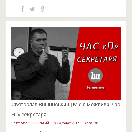
Святослав Вишинський | Місія можлива: час
«П» секретаря
Святослав Вишинський
03 October 2017
Колонки