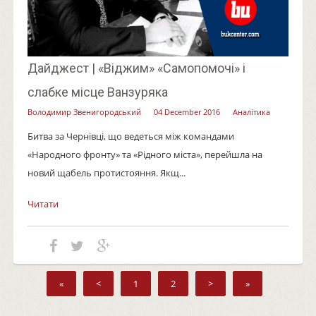
Дайджест | «Віджим» «Самопомочі» і
слабке місце Ванзуряка
Володимир Звенигородський
04 December 2016
Аналітика
Битва за Чернівці, що ведеться між командами
«Народного фронту» та «Рідного міста», перейшла на
новий щабель протистояння. Якщ...
Читати
«
<
1
2
>
»