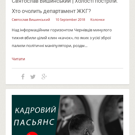
Святослав Вишинський | Холості постріли.
Хто очолить департамент ЖКГ?
Святослав Вишинський
10 September 2018
Колонки
Над інформаційним горизонтом Чернівців минулого
тижня вбили цілий клин «качок», по яких з усієї зброї
палили політичні маніпулятори, роздм...
Читати