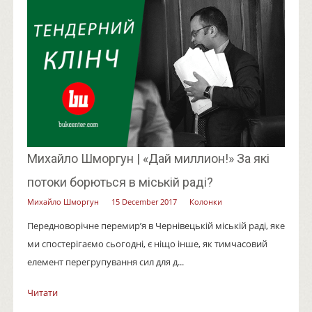
Михайло Шморгун | «Дай миллион!» За які
потоки борються в міській раді?
Михайло Шморгун
15 December 2017
Колонки
Передноворічне перемир’я в Чернівецькій міській раді, яке
ми спостерігаємо сьогодні, є ніщо інше, як тимчасовий
елемент перегрупування сил для д...
Читати