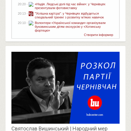
20:20 -
«Надія. Людські долі під час війни»: у Чернівцях
презентували фотовиставку
20:13 -
"Успішна кар'єра": у Чернівцях відбудеться
спеціальний тренінг з розвитку м’яких навичок
20:10 -
Волонтери «Української команди» організували
буковинським дітям екскурсію у «Хотинську
фортецю»
Створити інформер
Святослав Вишинський | Народний мер