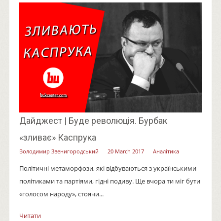
Дайджест | Буде революція. Бурбак
«зливає» Каспрука
Володимир Звенигородський
20 March 2017
Аналітика
Політичні метаморфози, які відбуваються з українськими
політиками та партіями, гідні подиву. Ще вчора ти міг бути
«голосом народу», стоячи...
Читати