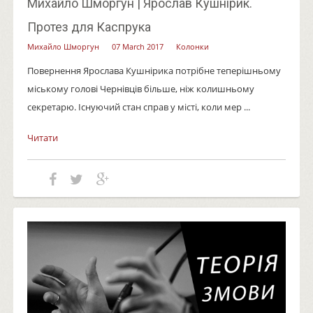
Михайло Шморгун | Ярослав Кушнірик.
Протез для Каспрука
Михайло Шморгун
07 March 2017
Колонки
Повернення Ярослава Кушнірика потрібне теперішньому
міському голові Чернівців більше, ніж колишньому
секретарю. Існуючий стан справ у місті, коли мер ...
Читати