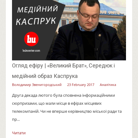
Огляд ефіру | «Великий Брат», Середюк і
медійний образ Каспрука
Володимир Звенигородський
23 February 2017
Аналітика
Друга декада лютого була сповнена інформаційними
сюрпризами, що мали місце в ефірах місцевих
телекомпаній. Чи не вперше керівництво міської ради та
пр...
Читати