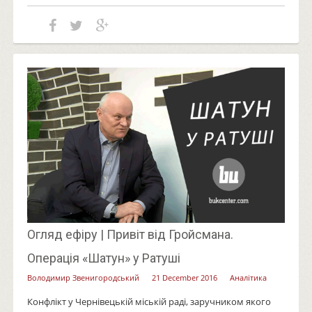
Огляд ефіру | Привіт від Гройсмана.
Операція «Шатун» у Ратуші
Володимир Звенигородський
21 December 2016
Аналітика
Конфлікт у Чернівецькій міській раді, заручником якого