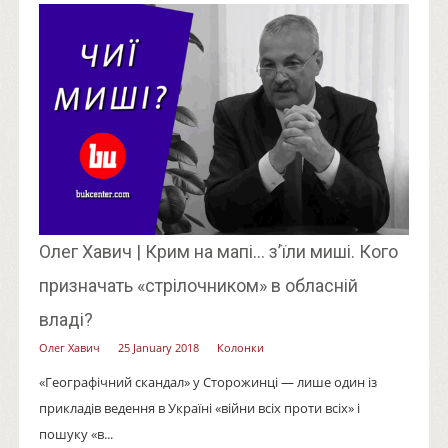
Олег Хавич | Крим на мапі... з’їли миші. Кого
призначать «стрілочником» в обласній
владі?
Олег Хавич
25 January 2018
Колонки
«Географічний скандал» у Сторожинці — лише один із
прикладів ведення в Україні «війни всіх проти всіх» і
пошуку «в...