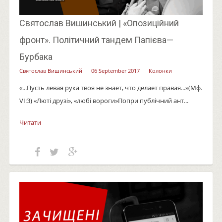
Святослав Вишинський | «Опозиційний
фронт». Політичний тандем Папієва—
Бурбака
Святослав Вишинський
06 September 2017
Колонки
«...Пусть левая рука твоя не знает, что делает правая...»(Мф.
VI:3) «Люті друзі», «любі вороги»Попри публічний ант...
Читати