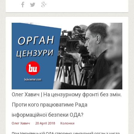
Олег Хавич | На цензурному фронті без змін.
Проти кого працюватиме Рада
інформаційної безпеки ОДА?
Олег Хавич
20 April 2018
Колонки
При Чернівецькій ОДА створено цензурний орган з числа