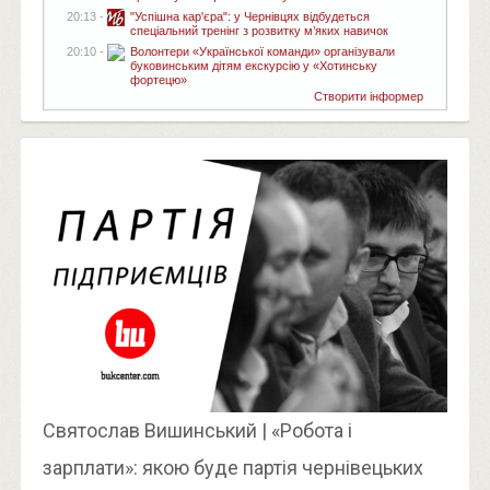
20:13 -
"Успішна кар'єра": у Чернівцях відбудеться
спеціальний тренінг з розвитку м’яких навичок
20:10 -
Волонтери «Української команди» організували
буковинським дітям екскурсію у «Хотинську
фортецю»
Створити інформер
Святослав Вишинський | «Робота і
зарплати»: якою буде партія чернівецьких