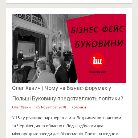
Олег Хавич | Чому на бізнес-форумах у
Польщі Буковину представляють політики?
Олег Хавич
05 November 2018
Колонки
У 15-ту річницю партнерства між Лодзьким воєводством
та Чернівецькою областю в Лодзі відбулося два
міжнародних заходи для бізнесменів. Проте на жодном...