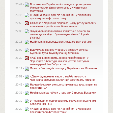
23:49 -
Волонтери «Української команди» організували
буковинським дітям екскурсію у «Хотинську
фортецю»
23:43 -
«Надія. Людські долі під час війни»: у Чернівцях
презентували фотовиставку
22:56 -
Співачка з Чернівців відповіла, чому розлучилася з
чоловіком – російським бізнесменом
22:38 -
Змушував неповнолітню займатися сексом та
знімав це на відео: буковинцю світить 12 років
в’язниці
22:15 -
На Буковині попрощалися з відважними воїнами
22:00 -
Відбудував криївку у своєму рідному селі на
Буковині #упа #оун #українці #криївка
21:30 -
«Хай осінь приходить до вас якнайпізніше»: у
Чернівцях із благодійним концертом виступив
легендарний Іво Бобул - фото
21:11 -
Ясно та без опадів: погода у Чернівцях на 18 жовтня
20:59 -
«Діти – фундамент нашого майбутнього»: у
Чернівцях відбувся заключний фестиваль «Вільні»
20:45 -
На чернівецьких ринкових прилавках зросли ціни на
продукти | C4
20:32 -
Нові шкільні автобуси отримали 7 громад Буковини
20:30 -
У Чернівцях оновили систему керування вуличним
освітленням | C4
20:20 -
«Надія. Людські долі під час війни»: у Чернівцях
презентували фотовиставку