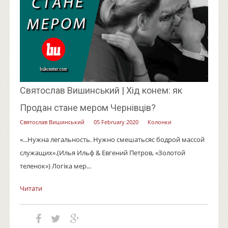
Святослав Вишинський | Хід конем: як
Продан стане мером Чернівців?
Святослав Вишинський
05 February 2020
Колонки
«...Нужна легальность. Нужно смешатьсяс бодрой массой
служащих».(Илья Ильф & Евгений Петров, «Золотой
теленок») Логіка мер...
Читати